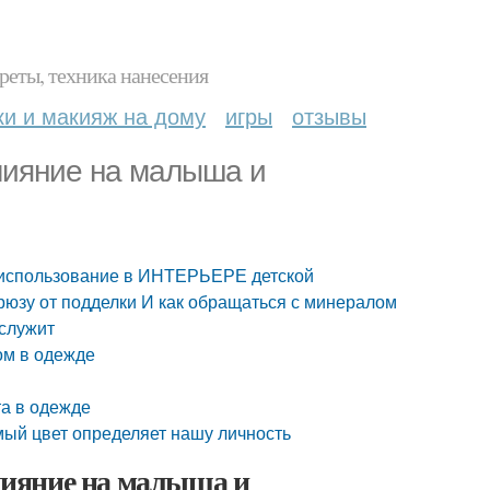
реты, техника нанесения
ки и макияж на дому
игры
отзывы
лияние на малыша и
 использование в ИНТЕРЬЕРЕ детской
рюзу от подделки И как обращаться с минералом
 служит
ом в одежде
та в одежде
имый цвет определяет нашу личность
лияние на малыша и