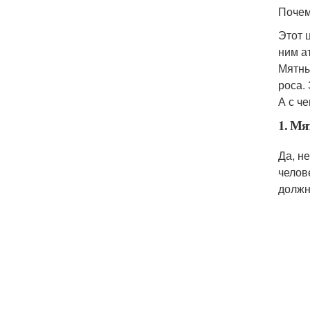
Почем
Этот 
ним а
Мятны
роса.
А с ч
1. Мя
Да, н
челов
должн