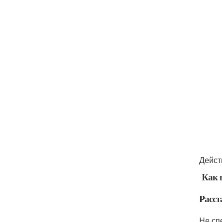
Дейст
Как п
Расс
Не сп