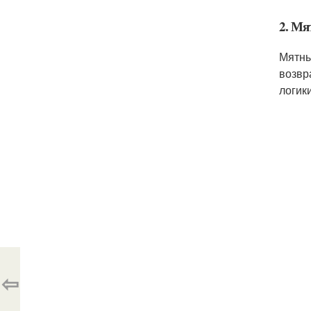
2. Мя
Мятны
возвр
логик
⇦