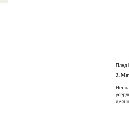
Плед
3. Мя
Нет н
усерд
именн