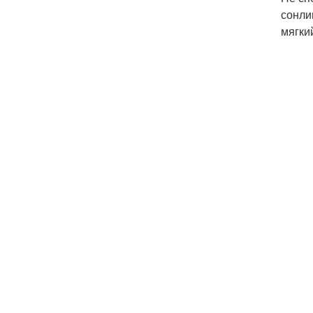
сонли
мягки