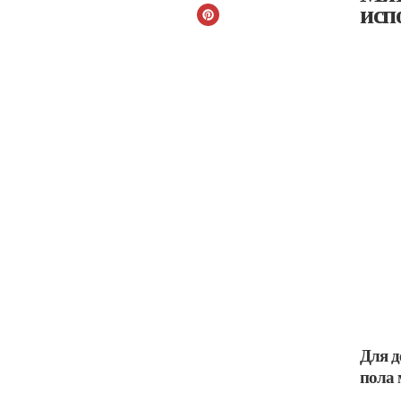
исп
Для д
пола