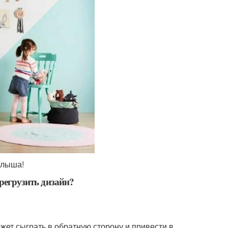
алыша!
ерегрузить дизайн?
жет сыграть в обратную сторону и привести в