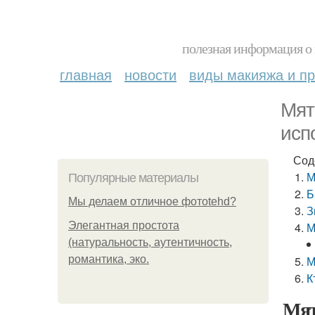
полезная информация о 
главная
новости
виды макияжа и пр
Мят
исп
Сод
М
Популярные материалы
Б
Мы делаем отличное фотоtehd?
З
Элегантная простота
М
(натуральность, аутентичность,
романтика, эко.
М
К
Мят