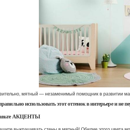
вительно, мятный — незаменимый помощник в развитии м
равильно использовать этот оттенок в интерьере и не п
тавьте АКЦЕНТЫ
ешите выкрашивать стены в мятный! Обилие этого цвета мо