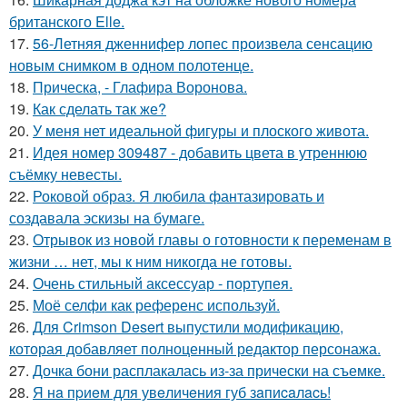
британского Elle.
17.
56-Летняя дженнифер лопес произвела сенсацию
новым снимком в одном полотенце.
18.
Прическа, - Глафира Воронова.
19.
Как сделать так же?
20.
У меня нет идеальной фигуры и плоского живота.
21.
Идея номер 309487 - добавить цвета в утреннюю
съёмку невесты.
22.
Роковой образ. Я любила фантазировать и
создавала эскизы на бумаге.
23.
Отрывок из новой главы о готовности к переменам в
жизни … нет, мы к ним никогда не готовы.
24.
Очень стильный аксессуар - портупея.
25.
Моё селфи как референс используй.
26.
Для Crimson Desert выпустили модификацию,
которая добавляет полноценный редактор персонажа.
27.
Дочка бони расплакалась из-за прически на съемке.
28.
Я нa пpиeм для увeличeния губ зaпиcaлacь!