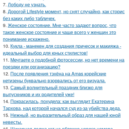
7.
Лободу не узнать.
8.
Дорогой Lifestyle момент, но снят случайно, как сторис
без каких либо табличек.
9.
Женское состояние. Мне часто задают вопрос, что
такое женское состояние и чаще всего у женщин это
понимание искажено.
10.
Кукла - манекен для создания причесок и макияжа -
идеальный выбор для юных стилистов!
11.
Мечтаете о подобной фотосессии, но нет времени на
поездки или организацию?
12.
После появления тэхёна на Amas корейские
нетизены буквально взорвались от его визуала.
13.
Самый волнительный праздник близко для
выпускников и их родителей уже!
14.
Покрасилась, похудела: как выглядит Екатерина
Тархова, над которой начался суд из-за убийства деда.
15.
Нежный, но выразительный образ для нашей юной
невесты.
16.
Шикарная доджа кэт на обложке нового номера