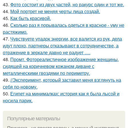
43.
Фото состоит из двух частей, но ракурс один и тот же.
44.
Мой портрет не меняя черты лица создай.
45.
Как быть красивой.
46.
Сколько раз я порывалась одеться в красное - уму не
растяжимо.
47.
Чувствуете упадок энергии, все валится из рук, дела
идут плохо, партнеры отказывают в сотрудничестве, а
отражение в зеркале давно не радует ….
48.
Промт. Фотореалистичное изображение женщины,
сидящей на коричневом кожаном диване с
металлическими гвоздями по периметру.
49.
//Эксперимент, который заставил меня взглянуть на
себя по-новому.
50.
Египет на минималках: история как я была лысой и
носила парик.
Популярные материалы