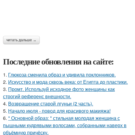
читать дальше →
Последние обновления на сайте:
1.
Глюкоза сменила образ и удивила поклонников.
2.
Искусство и мода сквозь века: от Египта до пластики.
3.
Промт. Используй исходное фото женщины как
строгий референс внешности.
4.
Возвращение старой лгуньи (2 часть).
5.
Начало июля - повод для красивого макияжа!
6.
* Основной образ: * стильная молодая женщина с
пышными кудрявыми волосами, собранными наверх в
объёмную причёску.