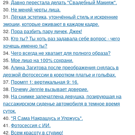
29.
Давно перестала делать "Свадебный Макияж".
30.
Не меняй черты лица.
31.
Лёгкая эстетика, утончённый стиль и искренние
эмоции, которые оживают в каждом кадре.
32.
Пора разбить пару яичек, Джек!
33.
Кто ты? Ты хоть раз задавала себе вопрос - чего
хочешь именно ты?
34.
Чего всегда не хватает для полного образа?
35.
Мое лицо на 100% сохрани.
36.
Алина Загитова после преображения снялась в
дерзкой фотосессии в коротком платье и гольфах.
37.
Промпт 1: вертикальная 9: 16.
38.
Почему Jennie вызывает доверие.
39.
На снимке запечатлена девушка, позирующая на
пассажирском сиденье автомобиля в темное время
суток.
40.
"Я Сама Накрашусь и Уложусь".
41.
Фотосессия с ИИ.
42.
Всем красоту в студию!