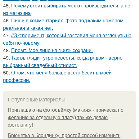
45.
Почему стоит выбирать мех от производителя, а не
из магазина
46.
Пиши в комментариях, фото под каким номером
реальная а какая нет.
47.
//Эксперимент, который заставил меня взглянуть на
себя по-новому.
48.
Промт. Мое лицо на 100% сохрани.
49.
Так выглядит утро невесты, когда рядом - верно
выбранный свадебный стилист.
50.
О том, что меня больше всего бесит в моей
профессии.
Популярные материалы
Приглашаю на фотосъёмку (макияж - прическа по
желанию за отдельную плату) так же делаю
фотокнигу!
Брюнетка в блондинку: простой способ изменить