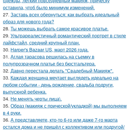
одежды, легкий повседневный макияж, прическу
оставила, чтоб было минимум изменений.
27.
Заставь всех обернуться: как выбрать идеальный
образ для нового года?
28.
Ты можешь выбрать самое красивое платье.
29.
Ультрареалистичный романтический портрет в стиле
лайфстайл, средний крупный план.
30.
Harper's Bazaar US, март 2026 года.
31.
Аглая тарасова решилась на съемку в
полупрозрачном платье без бюстгальтера.
32.
Давно перестала делать "Свадебный Макияж".
33.
Каждая женщина мечтает выглядеть идеально на
любом событии - день рождение, свадьба подруги,
выпускной ребенка.
34.
Не менять черты лица\.
35.
Образ (макияж с прической/укладкой) мы выполняем
в 4 руки.
36.
А представляете, кто-то 6-го или даже 7-го марта
остался дома и не пришёл с коллективом или подругой/