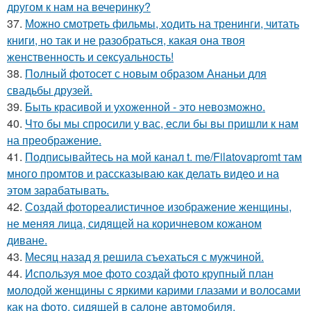
другом к нам на вечеринку?
37.
Можно смотреть фильмы, ходить на тренинги, читать
книги, но так и не разобраться, какая она твоя
женственность и сексуальность!
38.
Полный фотосет с новым образом Ананьи для
свадьбы друзей.
39.
Быть красивой и ухоженной - это невозможно.
40.
Что бы мы спросили у вас, если бы вы пришли к нам
на преображение.
41.
Подписывайтесь на мой канал t. me/Filatovapromt там
много промтов и рассказываю как делать видео и на
этом зарабатывать.
42.
Создай фотореалистичное изображение женщины,
не меняя лица, сидящей на коричневом кожаном
диване.
43.
Месяц назад я решила съехаться с мужчиной.
44.
Используя мое фото создай фото крупный план
молодой женщины с яркими карими глазами и волосами
как на фото, сидящей в салоне автомобиля.