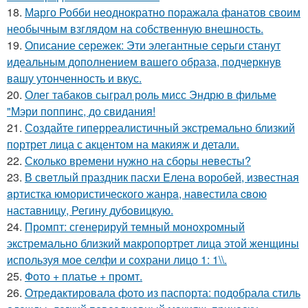
18.
Марго Робби неоднократно поражала фанатов своим
необычным взглядом на собственную внешность.
19.
Описание сережек: Эти элегантные серьги станут
идеальным дополнением вашего образа, подчеркнув
вашу утонченность и вкус.
20.
Олег табаков сыграл роль мисс Эндрю в фильме
"Мэри поппинс, до свидания!
21.
Создайте гиперреалистичный экстремально близкий
портрет лица с акцентом на макияж и детали.
22.
Сколько времени нужно на сборы невесты?
23.
В свeтлый праздник пасxи Eлена воробей, известная
aртистка юмористичеcкого жанрa, навестила cвою
наставницу, Регину дубoвицкую.
24.
Промпт: сгенерируй темный монохромный
экстремально близкий макропортрет лица этой женщины
используя мое селфи и сохрани лицо 1: 1\\.
25.
Фото + платье + промт.
26.
Отредактировала фото из паспорта: подобрала стиль