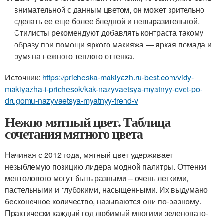
внимательной с данным цветом, он может зрительно
сделать ее еще более бледной и невыразительной.
Стилисты рекомендуют добавлять контраста такому
образу при помощи яркого макияжа — яркая помада и
румяна нежного теплого оттенка.
Источник:
https://pricheska-makiyazh.ru-best.com/vidy-
makiyazha-i-prichesok/kak-nazyvaetsya-myatnyy-cvet-po-
drugomu-nazyvaetsya-myatnyy-trend-v
Нежно мятный цвет. Таблица
сочетания мятного цвета
Начиная с 2012 года, мятный цвет удерживает
незыблемую позицию лидера модной палитры. Оттенки
ментолового могут быть разными – очень легкими,
пастельными и глубокими, насыщенными. Их выдумано
бесконечное количество, называются они по-разному.
Практически каждый год любимый многими зеленовато-