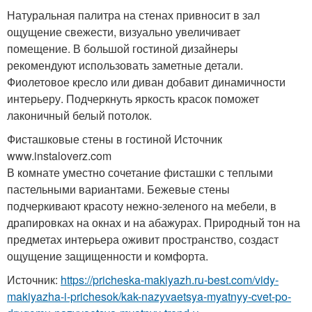
Натуральная палитра на стенах привносит в зал
ощущение свежести, визуально увеличивает
помещение. В большой гостиной дизайнеры
рекомендуют использовать заметные детали.
Фиолетовое кресло или диван добавит динамичности
интерьеру. Подчеркнуть яркость красок поможет
лаконичный белый потолок.
Фисташковые стены в гостиной Источник
www.instaloverz.com
В комнате уместно сочетание фисташки с теплыми
пастельными вариантами. Бежевые стены
подчеркивают красоту нежно-зеленого на мебели, в
драпировках на окнах и на абажурах. Природный тон на
предметах интерьера оживит пространство, создаст
ощущение защищенности и комфорта.
Источник:
https://pricheska-makiyazh.ru-best.com/vidy-
makiyazha-i-prichesok/kak-nazyvaetsya-myatnyy-cvet-po-