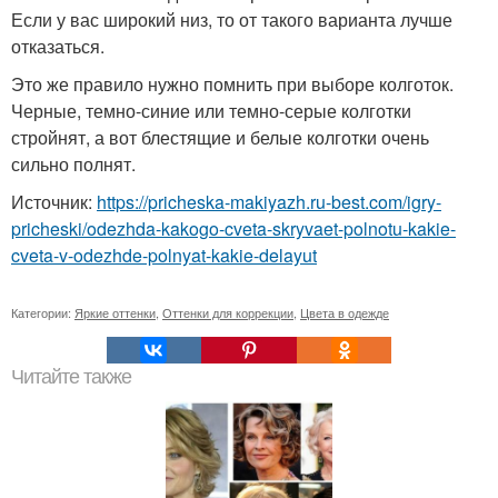
Если у вас широкий низ, то от такого варианта лучше
отказаться.
Это же правило нужно помнить при выборе колготок.
Черные, темно-синие или темно-серые колготки
стройнят, а вот блестящие и белые колготки очень
сильно полнят.
Источник:
https://pricheska-makiyazh.ru-best.com/igry-
pricheski/odezhda-kakogo-cveta-skryvaet-polnotu-kakie-
cveta-v-odezhde-polnyat-kakie-delayut
Категории:
Яркие оттенки
,
Оттенки для коррекции
,
Цвета в одежде
Читайте также