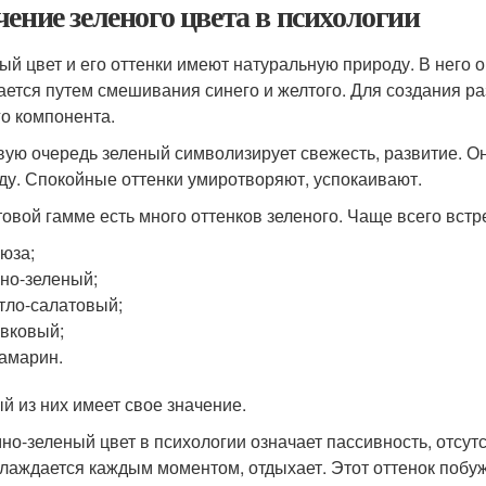
чение зеленого цвета в психологии
ый цвет и его оттенки имеют натуральную природу. В него о
ается путем смешивания синего и желтого. Для создания р
го компонента.
вую очередь зеленый символизирует свежесть, развитие. Он
ду. Спокойные оттенки умиротворяют, успокаивают.
товой гамме есть много оттенков зеленого. Чаще всего встр
юза;
но-зеленый;
тло-салатовый;
вковый;
амарин.
й из них имеет свое значение.
но-зеленый цвет в психологии означает пассивность, отсут
лаждается каждым моментом, отдыхает. Этот оттенок побуж