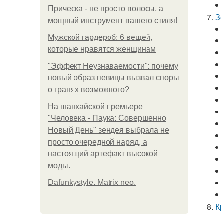
Прическа - не просто волосы, а
З
мощный инструмент вашего стиля!
Мужской гардероб: 6 вещей,
которые нравятся женщинам
"Эффект Неузнаваемости": почему
новый образ певицы вызвал споры
о гранях возможного?
На шанхайской премьере
"Человека - Паука: Совершенно
Новый День" зендея выбрала не
просто очередной наряд, а
настоящий артефакт высокой
моды.
Dafunkystyle. Matrix neo.
К