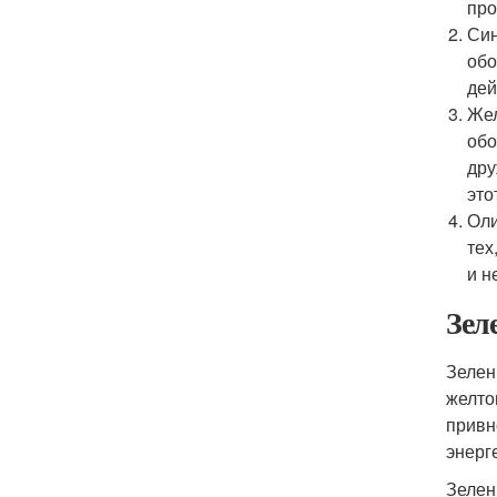
про
Син
обо
дей
Жел
обо
дру
это
Оли
тех
и н
Зел
Зелен
желто
привн
энерг
Зелен