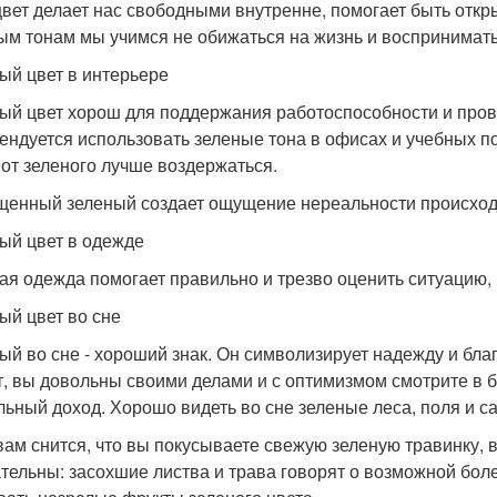
цвет делает нас свободными внутренне, помогает быть от
ым тонам мы учимся не обижаться на жизнь и воспринимать е
ый цвет в интерьере
ый цвет хорош для поддержания работоспособности и про
ендуется использовать зеленые тона в офисах и учебных п
 от зеленого лучше воздержаться.
енный зеленый создает ощущение нереальности происходящ
ый цвет в одежде
ая одежда помогает правильно и трезво оценить ситуацию, 
ый цвет во сне
ый во сне - хороший знак. Он символизирует надежду и бла
т, вы довольны своими делами и с оптимизмом смотрите в
льный доход. Хорошо видеть во сне зеленые леса, поля и с
вам снится, что вы покусываете свежую зеленую травинку, 
тельны: засохшие листва и трава говорят о возможной боле