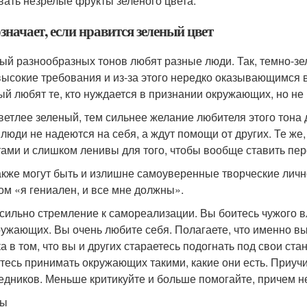
вать незрелые фрукты зеленого цвета.
значает, если нравится зеленый цвет
ый разнообразных тонов любят разные люди. Так, темно-з
высокие требования и из-за этого нередко оказывающимся
ый любят те, кто нуждается в признании окружающих, но не 
ветлее зеленый, тем сильнее желание любителя этого тона д
 люди не надеются на себя, а ждут помощи от других. Те же
тами и слишком ленивы для того, чтобы вообще ставить пер
акже могут быть и излишне самоуверенные творческие личн
ом «я гениален, и все мне должны».
 сильно стремление к самореализации. Вы боитесь чужого в
ружающих. Вы очень любите себя. Полагаете, что именно вы
а в том, что вы и других стараетесь подогнать под свои стан
тесь принимать окружающих такими, какие они есть. Приу
едников. Меньше критикуйте и больше помогайте, причем н
ты