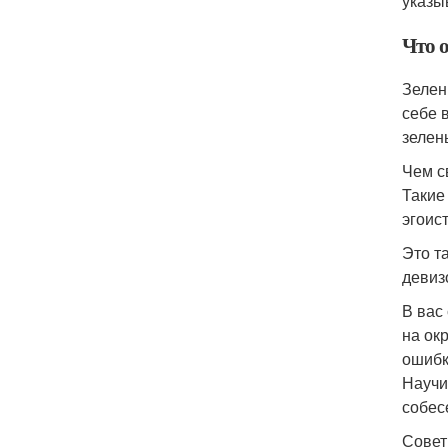
указы
Что о
Зелен
себе 
зелен
Чем с
Такие
эгоис
Это т
девиз
В вас
на ок
ошибк
Научи
собес
Сове