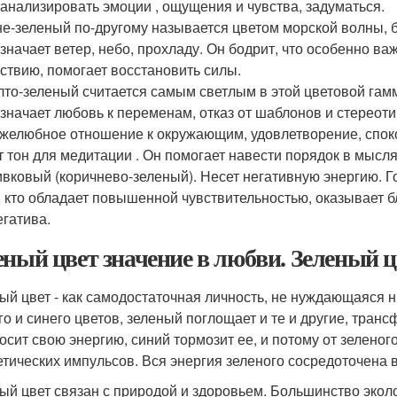
анализировать эмоции , ощущения и чувства, задуматься.
е-зеленый по-другому называется цветом морской волны, 
значает ветер, небо, прохладу. Он бодрит, что особенно важ
ствию, помогает восстановить силы.
то-зеленый считается самым светлым в этой цветовой гамме
значает любовь к переменам, отказ от шаблонов и стереоти
желюбное отношение к окружающим, удовлетворение, спок
т тон для медитации . Он помогает навести порядок в мысля
вковый (коричнево-зеленый). Несет негативную энергию. Го
, кто обладает повышенной чувствительностью, оказывает 
егатива.
еный цвет значение в любви. Зеленый цв
ый цвет - как самодостаточная личность, не нуждающаяся н
го и синего цветов, зеленый поглощает и те и другие, тран
осит свою энергию, синий тормозит ее, и потому от зелено
етических импульсов. Вся энергия зеленого сосредоточена 
ый цвет связан с природой и здоровьем. Большинство экол