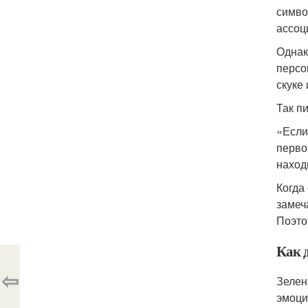
симво
ассоц
Однак
персо
скуке 
Так п
«Если
перво
наход
Когда
замеч
Поэто
Как д
⇦
Зелен
эмоци