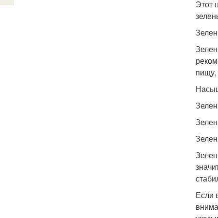
Этот 
зелен
Зелен
Зелен
реком
пищу,
Насыщ
Зелен
Зелен
Зелен
Зелен
значи
стаби
Если 
внима