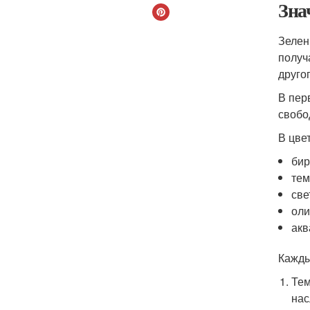
Зна
Зелен
получ
друго
В пер
свобо
В цве
бир
тем
све
оли
акв
Кажды
Тем
нас