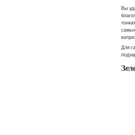
Вы уд
благо
тонка
самых
капри
Для г
подза
Зел