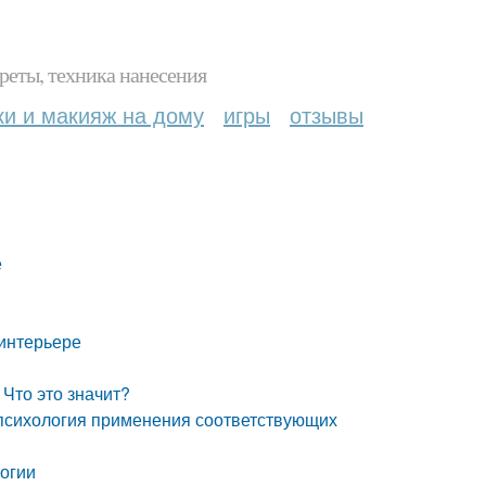
реты, техника нанесения
ки и макияж на дому
игры
отзывы
е
 интерьере
 Что это значит?
 психология применения соответствующих
логии