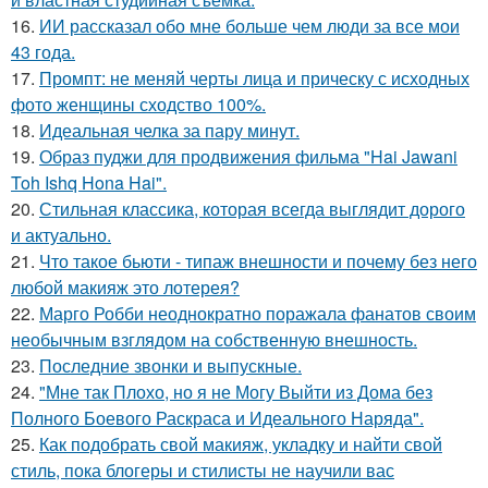
16.
ИИ рассказал обо мне больше чем люди за все мои
43 года.
17.
Промпт: не меняй черты лица и прическу с исходных
фото женщины сходство 100%.
18.
Идеальная челка за пару минут.
19.
Образ пуджи для продвижения фильма "Hai Jawani
Toh Ishq Hona Hai".
20.
Стильная классика, которая всегда выглядит дорого
и актуально.
21.
Что такое бьюти - типаж внешности и почему без него
любой макияж это лотерея?
22.
Марго Робби неоднократно поражала фанатов своим
необычным взглядом на собственную внешность.
23.
Последние звонки и выпускные.
24.
"Мне так Плохо, но я не Могу Выйти из Дома без
Полного Боевого Раскраса и Идеального Наряда".
25.
Как подобрать свой макияж, укладку и найти свой
стиль, пока блогеры и стилисты не научили вас