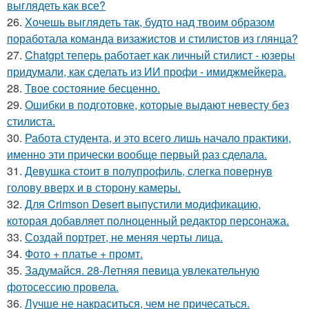
выглядеть как все?
26.
Хочешь выглядеть так, будто над твоим образом
поработала команда визажистов и стилистов из глянца?
27.
Chatgpt теперь работает как личный стилист - юзеры
придумали, как сделать из ИИ профи - имиджмейкера.
28.
Твое состояние бесценно.
29.
Ошибки в подготовке, которые выдают невесту без
стилиста.
30.
Работа студента, и это всего лишь начало практики,
именно эти прически вообще первый раз сделала.
31.
Девушка стоит в полупрофиль, слегка повернув
голову вверх и в сторону камеры.
32.
Для Crimson Desert выпустили модификацию,
которая добавляет полноценный редактор персонажа.
33.
Создай портрет, не меняя черты лица.
34.
Фото + платье + промт.
35.
Задумайся. 28-Летняя певица увлекательную
фотосессию провела.
36.
Лучше не накраситься, чем не причесаться.