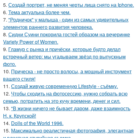
5.
Создай портрет, не меняя черты лица снято на Iphone.
6.
Тема актуальна более чем.
7.
"Родничок" у малыша - один из самых удивительных
элементов раннего развития человека.
8.
Сидни Суини покорила гостей образом на вечеринке
Variety Power of Women.
9.
Гламур с рынка и причёски, которые будто делал
встречный ветер: мы угадываем звёзд по выпускным
фото.
10.
Прическа - не просто волосы, а мощный инструмент
вашего стиля!
11.
Создай живую современную Lifestyle - съёмку.
12.
Чтобы сходить на фотосессию, нужно собрать всю
семью, потратить на это кучу времени, денег и сил.
13.
"В жизни ничего не бывает даром, даже взаимность
Н. к. Крупской!
14.
Dolls of the World 1996.
15.
Максимально реалистичная фотография, элегантная
и властная студийная съемка.