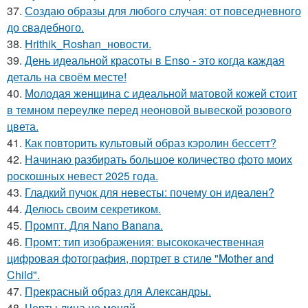
37.
Создаю образы для любого случая: от повседневного
до свадебного.
38.
Hrithik_Roshan_новости.
39.
День идеальной красоты в Enso - это когда каждая
деталь на своём месте!
40.
Молодая женщина с идеальной матовой кожей стоит
в темном переулке перед неоновой вывеской розового
цвета.
41.
Как повторить культовый образ кэролин бессетт?
42.
Начинаю разбирать большое количество фото моих
роскошных невест 2025 года.
43.
Гладкий пучок для невесты: почему он идеален?
44.
Делюсь своим секретиком.
45.
Промпт. Для Nano Banana.
46.
Промт: тип изображения: высококачественная
цифровая фотография, портрет в стиле "Mother and
Child".
47.
Прекрасный образ для Александры.
48.
Черты лица не меняй.