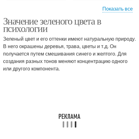
Показать все
Значение зеленого цвета в
Цвета в одежде
Цветы в одежде
психологии
Зеленый цвет и его оттенки имеют натуральную природу.
В него окрашены деревья, трава, цветы и т.д. Он
получается путем смешивания синего и желтого. Для
Умные цветы
Яркие цветы
создания разных тонов меняют концентрацию одного
или другого компонента.
Цветы для человека
Человек по цветам
Характер по цвету
Определенные цветы