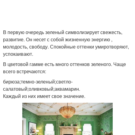
Яркие цвета
Цвета на психику
В первую очередь зеленый символизирует свежесть,
развитие. Он несет с собой жизненную энергию ,
молодость, свободу. Спокойные оттенки умиротворяют,
Цвета на детей
Цвета для ребенка
успокаивают.
В цветовой гамме есть много оттенков зеленого. Чаще
всего встречаются:
бирюза;темно-зеленый;светло-
Любимые цветы
Цвета в профессии
салатовый;оливковый;аквамарин.
Каждый из них имеет свое значение.
Значение в психологии
Популярные цвета