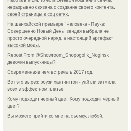
Работа в MLM, то есть сетевой компании сейчас
неразрывно связана с создание своего контента,
своей страницы в соц сетях.
На шанхайской премьере "Человека - Паука:
Совершенно Новый День" зендея выбрала не
просто очередной наряд, а настоящий артефакт
высокой моды.
Repost From @Showroom_Shopogolik_Noginsk
девочки выпускницы?
Современнаяв чем встречать 2017 год.
Вот это вырез: роузи хантингтон - уайтли затмила
всех в эффектном платьe.
Кому подходит черный цвет. Кому подходит чёрный
цвет?
Вы можете прийти ко мне на съемку, любой.