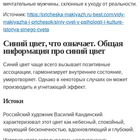
мечтательные мужчины, склонные к уходу от реальности.
Источник:
https://pricheska-makiyazh.ru-best.com/vidy-
makiyazha-i-prichesok/siniy-cvet-v-psihologii-i-kulture-
istoriya-sinego-cveta
Синий цвет, что означает. Общая
информация про синий цвет
Синий цвет чаще всего вызывает позитивные
ассоциации, гармонизирует внутреннее состояние,
умиротворяет. Однако в некоторых случаях он может
производить и угнетающий эффект.
Истоки
Российский художник Василий Кандинский
характеризовал этот цвет как небесный, спокойный,
чарующий бесконечностью, вдохновляющий и глубокий.
История цвета складывалась неоднозначно: