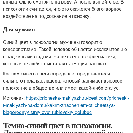
внимательно смотрите на воду. А после выпейте ее. В
психологии считается, что это окажется благотворное
воздействие на подсознание и психику.
Для мужчин
Синий цвет в психологии мужчины говорит о
консерватизме. Такой человек общается исключительно
с надежными людьми. Чаще всего это флегматики,
которые не любят выставлять эмоции напоказ.
Костюм синего цвета определяет представителя
сильного пола как лидера, который занимает высокое
положение в обществе или имеет какой-либо статус.
Источник:
https://pricheska-makiyazh.ru-best.com/pricheski-
i-makiyazh-na-domu/kakim-znacheniem-otlichaetsya-
blagorodnyy-siniy-cvet-rublevskiy-golubec
Темно-синий цвет в психологии.
Люди предпочитающие синий цвет