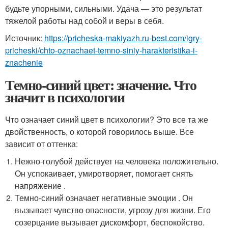
будьте упорными, сильными. Удача — это результат
тяжелой работы над собой и веры в себя.
Источник:
https://pricheska-makiyazh.ru-best.com/igry-
pricheski/chto-oznachaet-temno-siniy-harakteristika-i-
znachenie
Темно-синий цвет: значение. Что
значит в психологии
Что означает синий цвет в психологии? Это все та же
двойственность, о которой говорилось выше. Все
зависит от оттенка:
Нежно-голубой действует на человека положительно.
Он успокаивает, умиротворяет, помогает снять
напряжение .
Темно-синий означает негативные эмоции . Он
вызывает чувство опасности, угрозу для жизни. Его
созерцание вызывает дискомфорт, беспокойство.