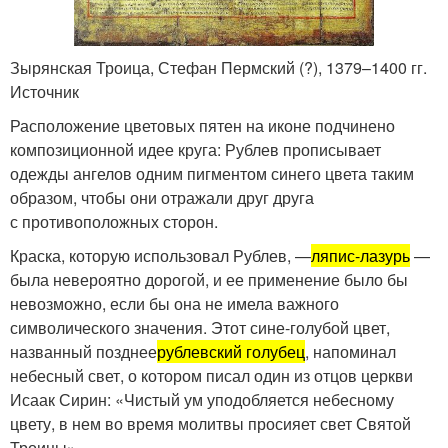
Зырянская Троица, Стефан Пермский (?), 1379–1400 гг.
Источник
Расположение цветовых пятен на иконе подчинено
композиционной идее круга: Рублев прописывает
одежды ангелов одним пигментом синего цвета таким
образом, чтобы они отражали друг друга
с противоположных сторон.
Краска, которую использовал Рублев, —
ляпис-лазурь
—
была невероятно дорогой, и ее применение было бы
невозможно, если бы она не имела важного
символического значения. Этот сине-голубой цвет,
названный позднее
рублевский голубец
, напоминал
небесный свет, о котором писал один из отцов церкви
Исаак Сирин: «Чистый ум уподобляется небесному
цвету, в нем во время молитвы просияет свет Святой
Троицы».