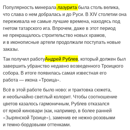
Популярность минерала
лазурита
была столь велика,
что слава о нем добралась и до Руси. В XIV столетии она
переживала не самые лучшие времена, находясь под
гнетом татарского ига. Впрочем, даже в этот период
не прекращалось строительство новых храмов,
и в иконописные артели продолжали поступать новые
заказы.
Так получил работу
Андрей Рублев
, который должен был
завершить убранство недавно возведенного Троицкого
собора. В итоге появилась самая известная его
работа — икона «Троица».
Всё в этой работе было ново: и трактовка сюжета,
и необычайно светлый колорит. Чтобы соотношение
цветов казалось гармоничным, Рублев отказался
от яркой киновари (как, например, в более ранней
«Зырянской Троице»), заменив ее нежно-розовыми
и темно-бордовыми оттенками.