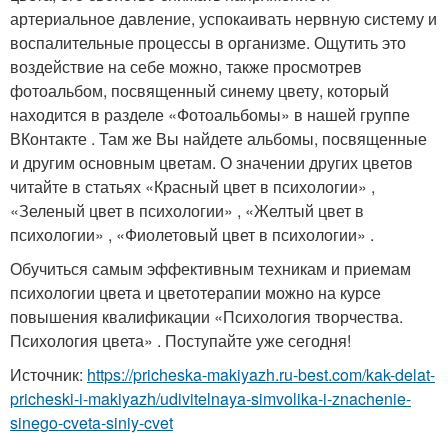
артериальное давление, успокаивать нервную систему и
воспалительные процессы в организме. Ощутить это
воздействие на себе можно, также просмотрев
фотоальбом, посвященный синему цвету, который
находится в разделе «Фотоальбомы» в нашей группе
ВКонтакте . Там же Вы найдете альбомы, посвященные
и другим основным цветам. О значении других цветов
читайте в статьях «Красный цвет в психологии» ,
«Зеленый цвет в психологии» , «Желтый цвет в
психологии» , «Фиолетовый цвет в психологии» .
Обучиться самым эффективным техникам и приемам
психологии цвета и цветотерапии можно на курсе
повышения квалификации «Психология творчества.
Психология цвета» . Поступайте уже сегодня!
Источник:
https://pricheska-makiyazh.ru-best.com/kak-delat-
pricheski-i-makiyazh/udivitelnaya-simvolika-i-znachenie-
sinego-cveta-siniy-cvet