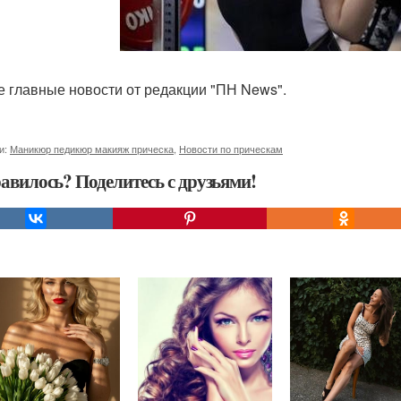
се главные новости от редакции "ПН News".
и:
Маникюр педикюр макияж прическа
,
Новости по прическам
авилось? Поделитесь с друзьями!