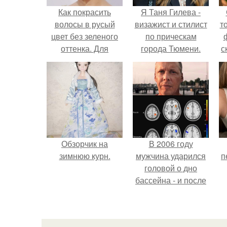
Как покрасить
Я Таня Гилева -
волосы в русый
визажист и стилист
т
цвет без зеленого
по прическам
оттенка. Для
города Тюмени.
с
здоровья волос:
причины появления
зеленого оттенка
Обзорчик на
В 2006 году
зимнюю курн.
мужчина ударился
п
головой о дно
бассейна - и после
этого его жизнь
изменилась самым
странным образом.