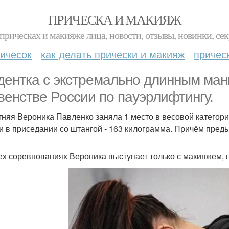
ПРИЧЕСКА И МАКИЯЖ
прическах и макияже лица, новости, отзывы, новинки, сек
ичесок
как делать прически и макияж
причес
дентка с экстремально длинным ма
венстве России по пауэрлифтингу.
тняя Вероника Павленко заняла 1 место в весовой категор
и в приседании со штангой - 163 килограмма. Причём пред
ех соревнованиях Вероника выступает только с макияжем,