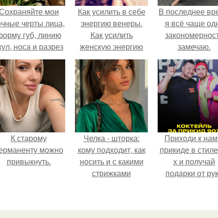
Сохраняйте мои
Как усилить в себе
В последнее вр
очные черты лица,
энергию венеры.
я всё чаще од
форму губ, линию
Как усилить
закономернос
кул, носа и разрез
женскую энергию
замечаю.
глаз.
Венеры?
К старому
Челка - шторка:
Приходи к нам
ерманенту можно
кому подходит, как
прикиде в стиле
привыкнуть.
носить и с какими
х и получай
стрижками
подарки от ру
сочетать.
вверх!