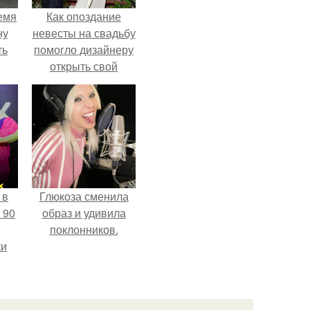
емя
Как опоздание
ну
невесты на свадьбу
ть
помогло дизайнеру
открыть свой
бренд.
 в
Глюкоза сменила
 90
образ и удивила
поклонников.
ки