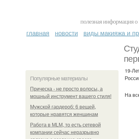
полезная информация о 
главная
новости
виды макияжа и пр
Сту
пер
19-Ле
Росси
Популярные материалы
Прическа - не просто волосы, а
На вс
мощный инструмент вашего стиля!
Мужской гардероб: 6 вещей,
которые нравятся женщинам
Работа в MLM, то есть сетевой
компании сейчас неразрывно