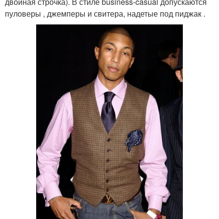
двойная строчка). В стиле business-casual допускаются
пуловеры , джемперы и свитера, надетые под пиджак .