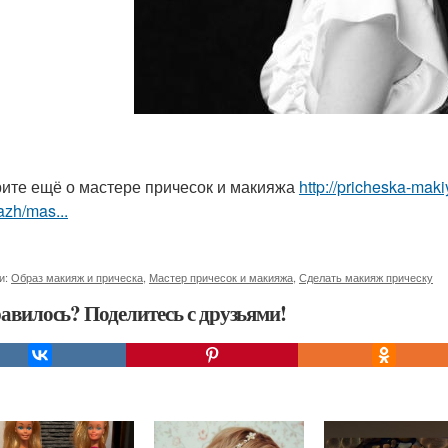
ите ещё о мастере причесок и макияжа
http://pricheska-maki
zh/mas...
и:
Образ макияж и прическа
,
Мастер причесок и макияжа
,
Сделать макияж прическу
авилось? Поделитесь с друзьями!