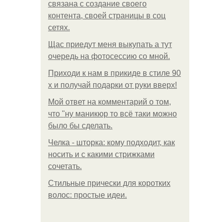
связана с создание своего
контента, своей страницы в соц
сетях.
Щас приедут меня выкупать а тут
очередь на фотосессию со мной.
Приходи к нам в прикиде в стиле 90
х и получай подарки от руки вверх!
Мой ответ на комментарий о том,
что "ну маникюр то всё таки можно
было бы сделать.
Челка - шторка: кому подходит, как
носить и с какими стрижками
сочетать.
Стильные прически для коротких
волос: простые идеи.