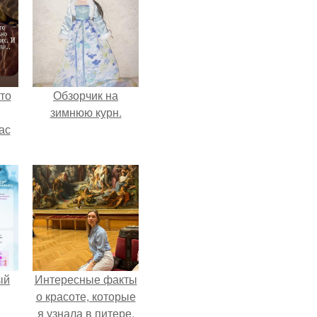
то
Обзорчик на
зимнюю курн.
ас
ние
а,
ы в
ый
Интересные факты
о красоте, которые
я узнала в питере.