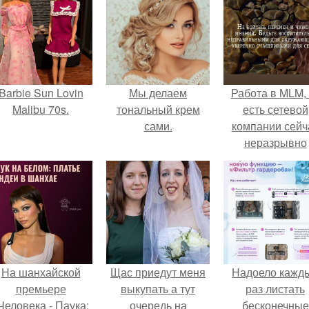
Barbie Sun Lovin
Мы делаем
Работа в MLM, 
Malibu 70s.
тональный крем
есть сетевой
сами.
компании сейч
неразрывно
связана с созда
своего контент
своей страниц
соц сетях.
На шанхайской
Щас приедут меня
Надоело кажд
премьере
выкупать а тут
раз листать
Человека - Паука:
очередь на
бесконечные