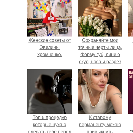
Женские советы от
Сохраняйте мои
Эвелины
точные черты лица,
хромченко.
форму губ, линию
скул, носа и разрез
глаз.
Топ 5 процедур
К старому
которые нужно
перманенту можно
сделать тебе перед
привыкнуть.
"