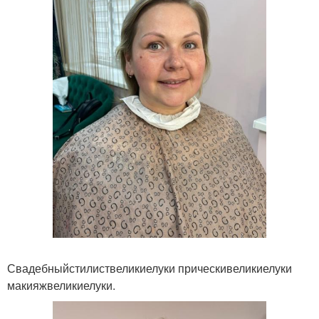
Свадебныйстилиствеликиелуки прическивеликиелуки
макияжвеликиелуки.