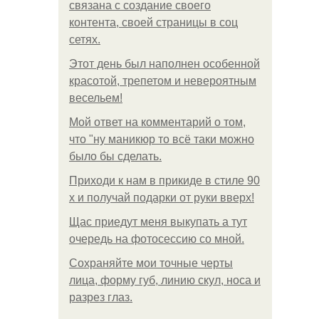
связана с создание своего
контента, своей страницы в соц
сетях.
Этот день был наполнен особенной
красотой, трепетом и невероятным
весельем!
Мой ответ на комментарий о том,
что "ну маникюр то всё таки можно
было бы сделать.
Приходи к нам в прикиде в стиле 90
х и получай подарки от руки вверх!
Щас приедут меня выкупать а тут
очередь на фотосессию со мной.
Сохраняйте мои точные черты
лица, форму губ, линию скул, носа и
разрез глаз.