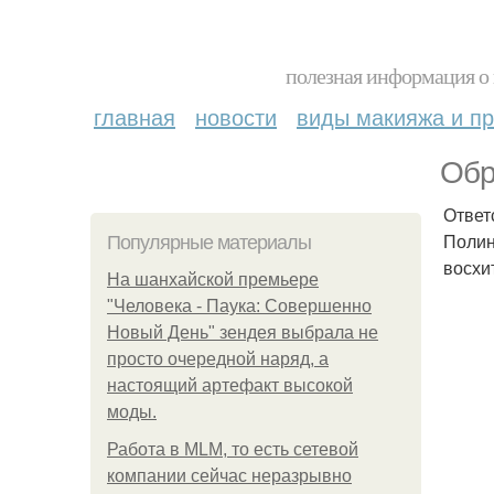
полезная информация о 
главная
новости
виды макияжа и пр
Обр
Ответ
Полин
Популярные материалы
восхи
На шанхайской премьере
"Человека - Паука: Совершенно
Новый День" зендея выбрала не
просто очередной наряд, а
настоящий артефакт высокой
моды.
Работа в MLM, то есть сетевой
компании сейчас неразрывно