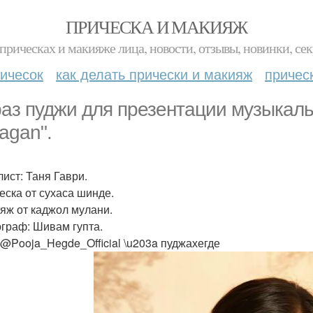
ПРИЧЕСКА И МАКИЯЖ
прическах и макияже лица, новости, отзывы, новинки, сек
ичесок
как делать прически и макияж
причес
аз пуджи для презентации музыкаль
agan".
лист: Таня Гаври.
ческа от сухаса шинде.
ияж от каджол мулани.
ограф: Шивам гупта.
le@Pooja_Hegde_Official \u203a пуджахегде