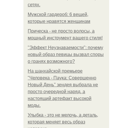
сетях.
Мужской гардероб: 6 вещей,
которые нравятся женщинам
Прическа - не просто волосы, а
мощный инструмент вашего стиля!
"Эффект Неузнаваемости": почему
новый образ певицы вызвал споры
о гранях возможного?
На шанхайской премьере
"Человека - Паука: Совершенно
Новый День" зендея выбрала не
просто очередной наряд, а
настоящий артефакт высокой
моды.
Улыбка - это не мелочь, а деталь,
которая меняет весь образ