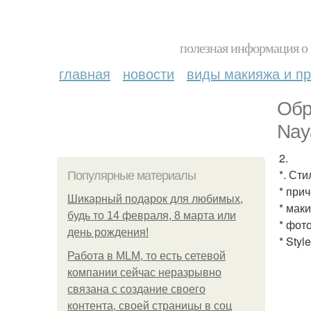
полезная информация о 
главная
новости
виды макияжа и пр
Обр
Nay
2.
*. Сти
Популярные материалы
* при
Шикарный подарок для любимых,
* мак
будь то 14 февраля, 8 марта или
* фот
день рождения!
* Sty
Работа в MLM, то есть сетевой
компании сейчас неразрывно
связана с создание своего
контента, своей страницы в соц