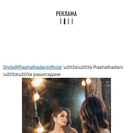
Style@Rashathadaniofficial
\u203a\u203a Rashathadani
\u203a\u203a рашатадани