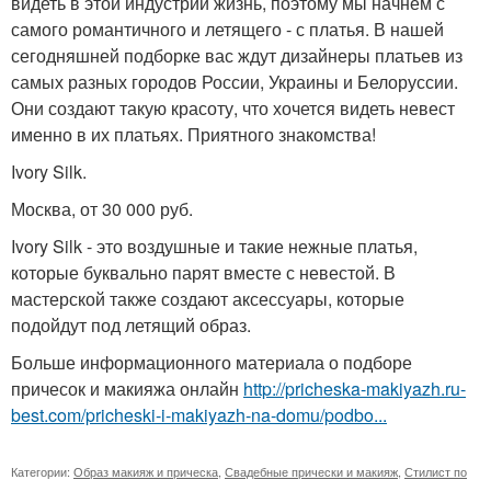
видеть в этой индустрии жизнь, поэтому мы начнем с
самого романтичного и летящего - с платья. В нашей
сегодняшней подборке вас ждут дизайнеры платьев из
самых разных городов России, Украины и Белоруссии.
Они создают такую красоту, что хочется видеть невест
именно в их платьях. Приятного знакомства!
Ivory Silk.
Москва, от 30 000 руб.
Ivory Silk - это воздушные и такие нежные платья,
которые буквально парят вместе с невестой. В
мастерской также создают аксессуары, которые
подойдут под летящий образ.
Больше информационного материала о подборе
причесок и макияжа онлайн
http://pricheska-makiyazh.ru-
best.com/pricheski-i-makiyazh-na-domu/podbo...
Категории:
Образ макияж и прическа
,
Свадебные прически и макияж
,
Стилист по