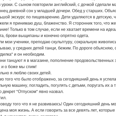
 уроки. С сыном повторили английский, с дочкой сделали м
онец дневной сон у младшей дочери. Обед у старших. Объя
ьшой экскурс по пищеварению. Дети удаляются в детскую, ч
жели я принимаю душ, блаженство. Я сторонник того, что 
ние! Только в том случае, если не хватает времени на иде
а, брови выщипаны и конечно опрятно одета.
и мои ученики, преподаю скульптуру, сокральную живопись
ываю, у средних детей танци, бежим. По дороге объясняю, 
удилка" и он необходим.
они танцуют я в магазине, пополнение продовольственных з
а и о боже мы спим!
ильно я люблю своих детей.
о того что было отображено, за сегодняшний день я успела
льную машину, погладить, погулять с детьми, поругать их а 
то декрет "Отпуском" явно назвал.
ил.
поводу того что я не развиваюсь! Один сегодняшний день мо
ена моя жизнь. А если говорить за все девять лет, которы