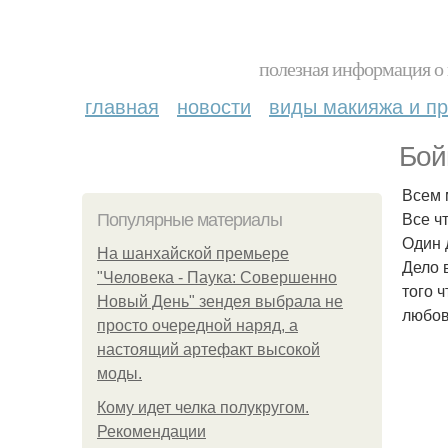
полезная информация о 
главная
новости
виды макияжа и пр
Бой
Всем 
Все ч
Популярные материалы
Один 
На шанхайской премьере
Дело 
"Человека - Паука: Совершенно
того 
Новый День" зендея выбрала не
любов
просто очередной наряд, а
настоящий артефакт высокой
моды.
Кому идет челка полукругом.
Рекомендации