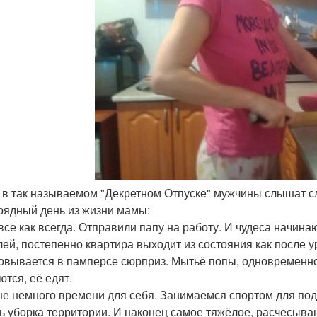
ь в так называемом "Декретном Отпуске" мужчины слышат сло
рядный день из жизни мамы:
 все как всегда. Отправили папу на работу. И чудеса начин
лей, постепенно квартира выходит из состояния как после у
овывается в памперсе сюрприз. Мытьё попы, одновременно
ются, её едят.
е немного времени для себя. Занимаемся спортом для по
ь уборка территории. И наконец самое тяжёлое, расчесыван