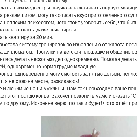
", я научилась очень многому:
ела навыки медсестры, научилась оказывать первую медиц
ла рекламщиком, могу так описать вкус приготовленного супа
ла неплохим психологом, чего стоит уговорить себя, что быт
илась готовить, даже печь пироги.
ать квартиру за 20 мин.
работала систему тренировок по избавлению от живота пос
ла дипломатом. Прогулки на детской площадке и общение с
чилась делать несколько дел одновременно. Помогая делат
ей, одновременно кормя грудью младшую.
аконец, одновременно могу смотреть за пятью детьми, непло
т, я не стою на месте, развиваюсь!
 и любимые наши мужчины! Нам так необходимо ваше поним
ает этот пост до конца. Захочет позвонить маме и сказать 
м по другому. Искренне верю что так и будет! Фото отчёт п