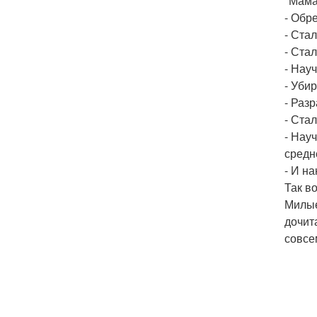
"Мама
- Обр
- Ста
- Ста
- Науч
- Убир
- Раз
- Ста
- Нау
средн
- И н
Так во
Милые
дочит
совсе