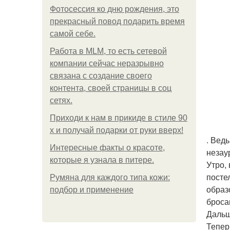
Фотосессия ко дню рождения, это
прекрасный повод подарить время
самой себе.
Работа в MLM, то есть сетевой
компании сейчас неразрывно
связана с создание своего
контента, своей страницы в соц
сетях.
Приходи к нам в прикиде в стиле 90
х и получай подарки от руки вверх!
. Вед
Интересные факты о красоте,
незау
которые я узнала в питере.
Утро,
посте
Румяна для каждого типа кожи:
образ
подбор и применение
броса
Дальш
Тепер