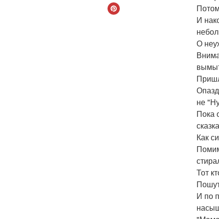
Потом
И нак
небол
О неу
Внима
вымыт
Пришл
Опазд
не "Н
Пока 
сказк
Как с
Помим
стира
Тот к
Пошут
И по 
насыщ