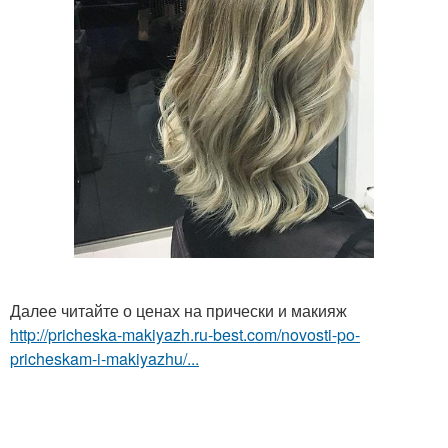
Далее читайте о ценах на прически и макияж
http://pricheska-makiyazh.ru-best.com/novosti-po-
pricheskam-i-makiyazhu/...