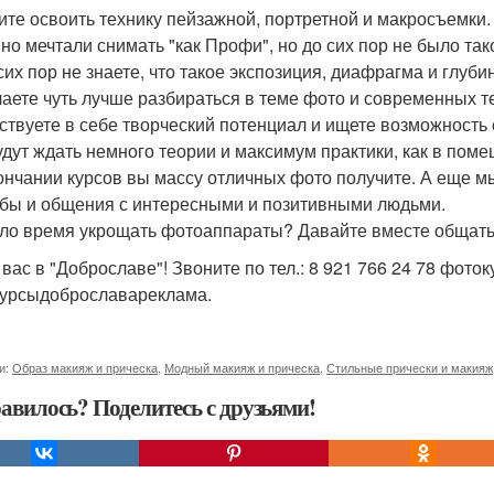
ите освоить технику пейзажной, портретной и макросъемки.
но мечтали снимать "как Профи", но до сих пор не было та
сих пор не знаете, что такое экспозиция, диафрагма и глуби
аете чуть лучше разбираться в теме фото и современных 
ствуете в себе творческий потенциал и ищете возможность 
удут ждать немного теории и максимум практики, как в помещ
ончании курсов вы массу отличных фото получите. А еще 
ебы и общения с интересными и позитивными людьми.
ло время укрощать фотоаппараты? Давайте вместе общать
вас в "Доброславе"! Звоните по тел.: 8 921 766 24 78 фот
урсыдоброславареклама.
и:
Образ макияж и прическа
,
Модный макияж и прическа
,
Стильные прически и макияж
авилось? Поделитесь с друзьями!