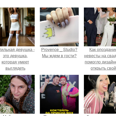
тильная девушка -
Provence _ Studio?
Как опоздани
это девушка,
Мы ждем в гости?
невесты на сва
которая умеет
помогло дизайн
выглядеть
открыть свой
привлекательно и
бренд.
легантно в любои
ситуации.