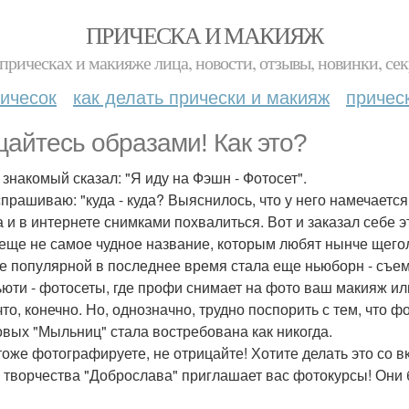
ПРИЧЕСКА И МАКИЯЖ
прическах и макияже лица, новости, отзывы, новинки, сек
ичесок
как делать прически и макияж
причес
айтесь образами! Как это?
 знакомый сказал: "Я иду на Фэшн - Фотосет".
прашиваю: "куда - куда? Выяснилось, что у него намечаетс
да и в интернете снимками похвалиться. Вот и заказал себе
 еще не самое чудное название, которым любят нынче щего
е популярной в последнее время стала еще ньюборн - съем
ьюти - фотосеты, где профи снимает на фото ваш макияж ил
что, конечно. Но, однозначно, трудно поспорить с тем, что
вых "Мыльниц" стала востребована как никогда.
тоже фотографируете, не отрицайте! Хотите делать это со в
 творчества "Доброслава" приглашает вас фотокурсы! Они б