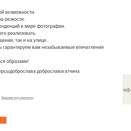
кой возможности.
на резкости.
тенденций в мире фотографии.
его реализовать.
ении, так и на улице.
мы гарантируем вам незабываемые впечатления
ся образами!
окурсыдоброслава доброславагатчина
⇨
,
Макияж под прическу