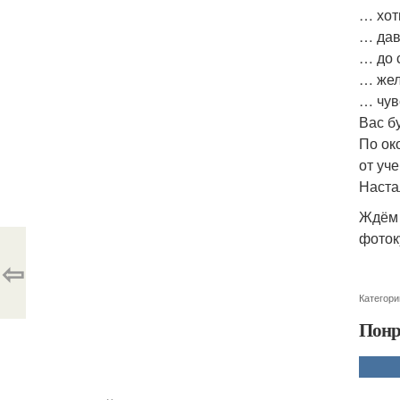
… хот
… дав
… до 
… жел
… чув
Вас б
По ок
от уч
Наста
Ждём 
фоток
⇦
Категори
Понр