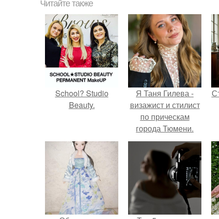
Читайте также
School? Studio
Я Таня Гилева -
С
Beauty.
визажист и стилист
по прическам
города Тюмени.
э