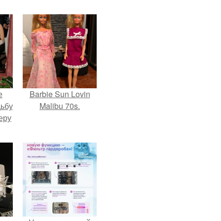
е
Barbie Sun Lovin
дьбу
Malibu 70s.
еру