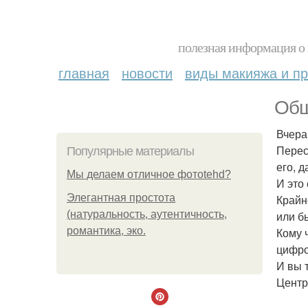
полезная информация о 
главная
новости
виды макияжа и пр
Общ
Вчера
Перес
Популярные материалы
его, 
Мы делаем отличное фотоtehd?
И это
Элегантная простота
Крайн
(натуральность, аутентичность,
или б
романтика, эко.
Кому 
цифро
И вы 
Центр