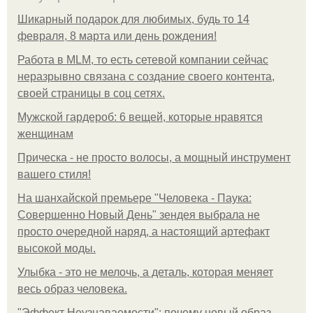
Шикарный подарок для любимых, будь то 14
февраля, 8 марта или день рождения!
Работа в MLM, то есть сетевой компании сейчас
неразрывно связана с создание своего контента,
своей страницы в соц сетях.
Мужской гардероб: 6 вещей, которые нравятся
женщинам
Прическа - не просто волосы, а мощный инструмент
вашего стиля!
На шанхайской премьере "Человека - Паука:
Совершенно Новый День" зендея выбрала не
просто очередной наряд, а настоящий артефакт
высокой моды.
Улыбка - это не мелочь, а деталь, которая меняет
весь образ человека.
"Эффект Неузнаваемости": почему новый образ