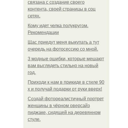
связана с создание своего
контента, своей страницы в соц
сетях.
Кому идет челка полукругом.
Рекомендации
Щас приедут меня выкупать а тут
очередь на фотосессию со мной.
3 модные ошибки, которые мешают
вам выглядеть стильно на новый
год.
Приходи к нам в прикиде в стиле 90
х и получай подарки от руки вверх!
Создай фотореалистичный портрет
женщины в чёрном оверсайз
пиджаке, сидящей на деревянном
стуле.