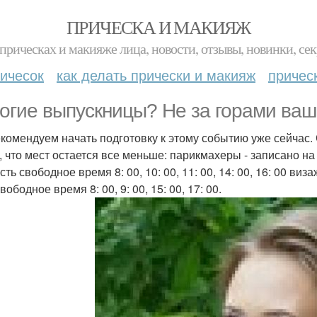
ПРИЧЕСКА И МАКИЯЖ
прическах и макияже лица, новости, отзывы, новинки, сек
ичесок
как делать прически и макияж
причес
огие выпускницы? Не за горами ваш
комендуем начать подготовку к этому событию уже сейчас.
, что мест остается все меньше: парикмахеры - записано на
ть свободное время 8: 00, 10: 00, 11: 00, 14: 00, 16: 00 виз
вободное время 8: 00, 9: 00, 15: 00, 17: 00.