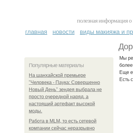
полезная информация о 
главная
новости
виды макияжа и пр
Дор
Мы ре
более
Популярные материалы
Еще ес
На шанхайской премьере
Есть с
"Человека - Паука: Совершенно
Новый День" зендея выбрала не
просто очередной наряд, а
настоящий артефакт высокой
моды.
Работа в MLM, то есть сетевой
компании сейчас неразрывно