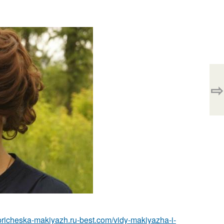
⇨
/pricheska-makiyazh.ru-best.com/vidy-makiyazha-i-