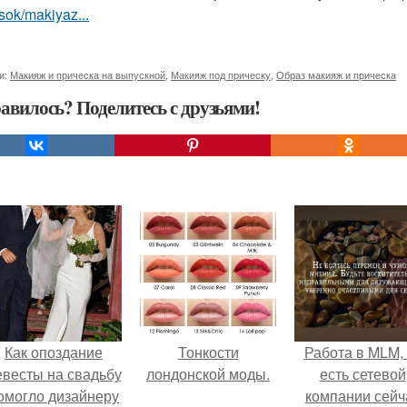
sok/makiyaz...
и:
Макияж и прическа на выпускной
,
Макияж под прическу
,
Образ макияж и прическа
авилось? Поделитесь с друзьями!
Как опоздание
Тонкости
Работа в MLM, 
евесты на свадьбу
лондонской моды.
есть сетевой
омогло дизайнеру
компании сейч