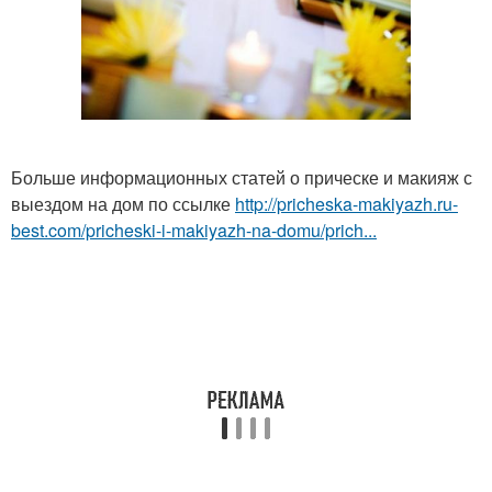
Больше информационных статей о прическе и макияж с
выездом на дом по ссылке
http://pricheska-makiyazh.ru-
best.com/pricheski-i-makiyazh-na-domu/prich...