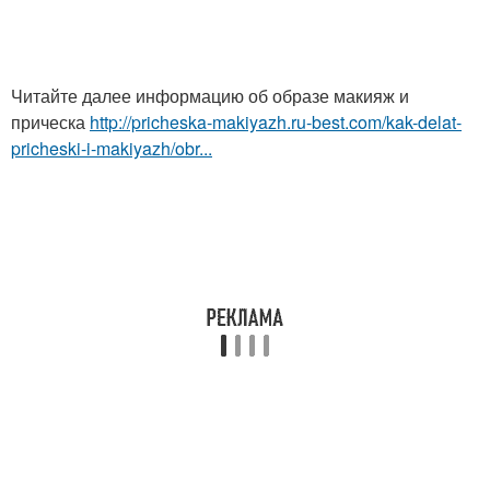
Читайте далее информацию об образе макияж и
прическа
http://pricheska-makiyazh.ru-best.com/kak-delat-
pricheski-i-makiyazh/obr...