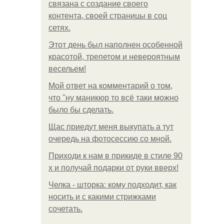
связана с создание своего
контента, своей страницы в соц
сетях.
Этот день был наполнен особенной
красотой, трепетом и невероятным
весельем!
Мой ответ на комментарий о том,
что "ну маникюр то всё таки можно
было бы сделать.
Щас приедут меня выкупать а тут
очередь на фотосессию со мной.
Приходи к нам в прикиде в стиле 90
х и получай подарки от руки вверх!
Челка - шторка: кому подходит, как
носить и с какими стрижками
сочетать.