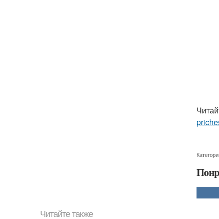
Читай
priche
Категори
Понр
Читайте также