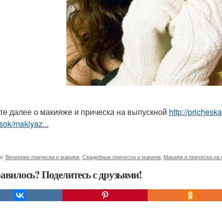
те далее о макияже и прическа на выпускной
http://priches
sok/makiyaz...
и:
Вечерние прически и макияж
,
Свадебные прически и макияж
,
Макияж и прическа на
авилось? Поделитесь с друзьями!