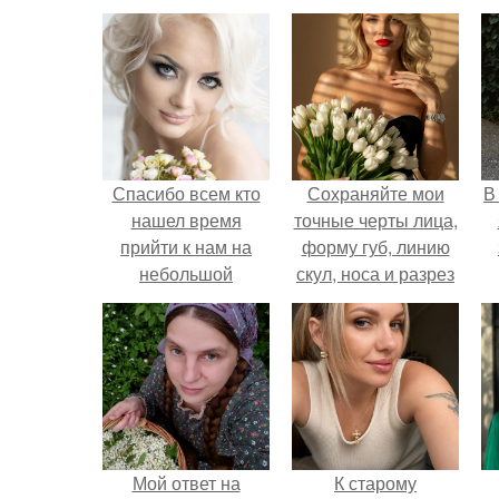
Спасибо всем кто
Сохраняйте мои
В
нашел время
точные черты лица,
прийти к нам на
форму губ, линию
небольшой
скул, носа и разрез
воркшоп.
глаз.
Мой ответ на
К старому