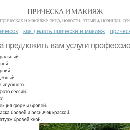
ПРИЧЕСКА И МАКИЯЖ
прическах и макияже лица, новости, отзывы, новинки, сек
ичесок
как делать прически и макияж
причес
а предложить вам услуги профессио
уральный.
вной.
ерний.
дебный.
 выпускного.
 фото сессий.
же:
рекция формы бровей.
раска бровей и ресничек краской.
татуаж бровей хной.