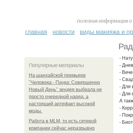
полезная информация о 
главная
новости
виды макияжа и пр
Рад
- Нат
- Дне
Популярные материалы
- Веч
На шанхайской премьере
- Сва
"Человека - Паука: Совершенно
- Для
Новый День" зендея выбрала не
- Для
просто очередной наряд, а
А так
настоящий артефакт высокой
- Кор
моды.
- Пок
Работа в MLM, то есть сетевой
- Био
компании сейчас неразрывно