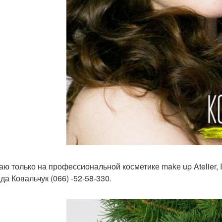
ю только на профессиональной косметике makе up Atelier, In
да Ковальчук (066) -52-58-330.