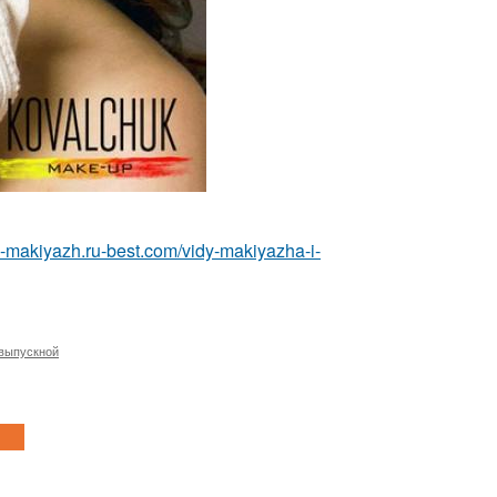
ka-makiyazh.ru-best.com/vidy-makiyazha-i-
 выпускной