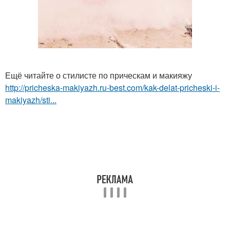
Ещё читайте о стилисте по прическам и макияжу
http://pricheska-makiyazh.ru-best.com/kak-delat-pricheski-i-
makiyazh/sti...