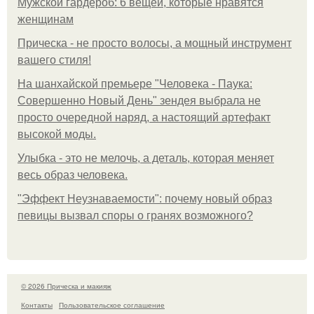
Мужской гардероб: 6 вещей, которые нравятся
женщинам
Прическа - не просто волосы, а мощный инструмент
вашего стиля!
На шанхайской премьере "Человека - Паука:
Совершенно Новый День" зендея выбрала не
просто очередной наряд, а настоящий артефакт
высокой моды.
Улыбка - это не мелочь, а деталь, которая меняет
весь образ человека.
"Эффект Неузнаваемости": почему новый образ
певицы вызвал споры о гранях возможного?
© 2026 Прическа и макияж
Контакты
Пользовательское соглашение