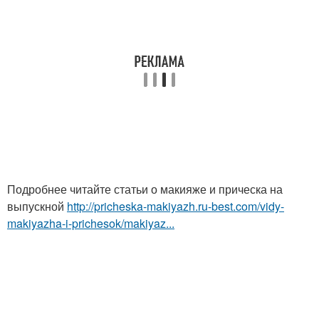
Подробнее читайте статьи о макияже и прическа на
выпускной
http://pricheska-makiyazh.ru-best.com/vidy-
makiyazha-i-prichesok/makiyaz...