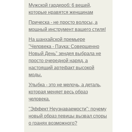
Мужской гардероб: 6 вещей,
которые нравятся женщинам
Прическа - не просто волосы, а
мощный инструмент вашего стиля!
На шанхайской премьере
"Человека - Паука: Совершенно
Новый День" зендея выбрала не
просто очередной наряд, а
настоящий артефакт высокой
моды.
Улыбка - это не мелочь, а деталь,
которая меняет весь образ
человека.
"Эффект Неузнаваемости": почему
новый образ певицы вызвал споры
о гранях возможного?