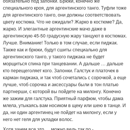
обязательно под запонки. Брюки, конечно же
специального кроя, для аргентинского танго. Туфли тоже
для аргентинского танго, они должны соответствовать
цвету костюма. Что не ожидали? Жарко в костюме? Да,
жарко. И элегантные аргентинские мачо даже в
аргентинскую 45-50 градусную жару танцуют в костюмах.
Лучше. Внимание! Только в том случае, если пиджак.
Также как и брюки, будут сшиты специально для
аргентинского танго, у такого пиджака не будет
морщиться спина при танцевании. А дальше … дальше
кто перещеголяет кого. Запонки. Галстук и платочек в
карман пиджака, и так чтоб сочетались с сорочкой, а еще
лучше, чтоб сорочка и аксессуары были в тон платью
партнерши, с которой вы пойдете на милонгу. Конечно
же зажим для галстука. Приятный парфюм, чтобы дама
млела, утыкаясь вам носиком в щеку или шею в танце. И
да, ни один аргентинец не пойдет на милонгу, если у
него нет геля для укладки волос.
Хотя зачем все это … можно ведь так по -