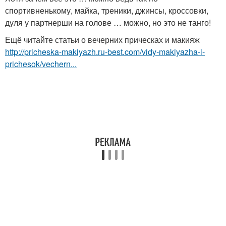
спортивненькому, майка, треники, джинсы, кроссовки,
дуля у партнерши на голове … можно, но это не танго!
Ещё читайте статьи о вечерних прическах и макияж
http://pricheska-makiyazh.ru-best.com/vidy-makiyazha-i-
prichesok/vechern...