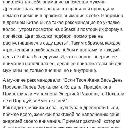
привлекать к себе внимание множества мужчин.
Древние красавицы знали это правило и проводили
немало времени в практике внимания к себе. Например,
в древнем Китае была такая рекомендация по укладке
волос: "утром посмотри на облака и повтори их форму в
причёске. Цвет заколки подбери, посмотрев на
распустившиеся в саду цветы". Таким образом, каждое
утро женщина любовалась небом и цветами, и каждый
день её образ был другим. И, что главное, энергия её
внимания наполняла её, делая её привлекательной для
мужчины не только внешне, но и внутренне.
А мужчине рекомендовали: "Если Твоя Жена Весь День
Провела Перед Зеркалом и, Когда ты Пришёл, она
Приветлива и Наполнена Энергией Радости, то Похвали
её и Порадуйся Вместе с ней".
Как видите, макияж и спа - культура в древности были,
прежде всего, женской практикой по наполнению себя
энергией своего внимания. Причём практикой, которая
была внешне не заметна окружающими, но наполняла