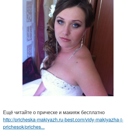
Ещё читайте о прическе и макияж бесплатно
http://pricheska-makiyazh.ru-best.com/vidy-makiyazha-i-
prichesok/priches...