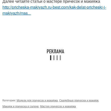
Далее читайте статьи о мастере причесок и макияжа
http://pricheska-makiyazh.ru-best.com/kak-delat-pricheski-i-
makiyazh/mas...
Категории:
Модели для причесок и макияжа
,
Свадебные прически и макияж
,
Макияж и прическа в салоне
,
Мастер причесок и макияжа