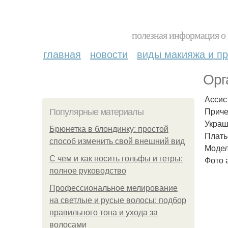
полезная информация о 
главная
новости
виды макияжа и пр
Орг
Ассис
Приче
Популярные материалы
Украш
Брюнетка в блондинку: простой
Плать
способ изменить свой внешний вид
Модел
С чем и как носить гольфы и гетры:
Фото 
полное руководство
Профессиональное мелирование
на светлые и русые волосы: подбор
правильного тона и ухода за
волосами