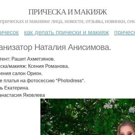
ПРИЧЕСКА И МАКИЯЖ
прическах и макияже лица, новости, отзывы, новинки, сек
ичесок
как делать прически и макияж
причес
анизатор Наталия Анисимова.
тент: Рашит Ахметзянов.
ска/макияж: Ксения Романова.
ения салон Орион.
е платья на фотосессию "Photodress".
ь Екатерина.
анастасия Яковлева