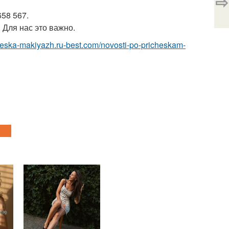
⇨
58 567.
 Для нас это важно.
cheska-makiyazh.ru-best.com/novosti-po-pricheskam-