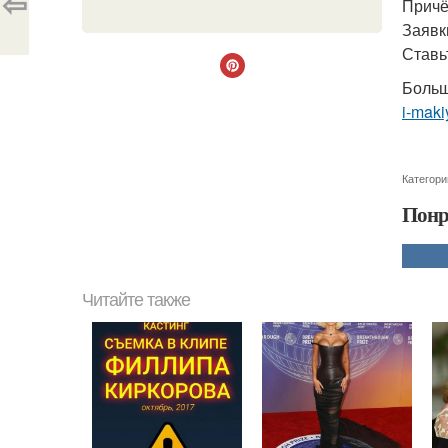
⇦
Причё
Заявк
Ставь
Больш
i-maki
Категори
Понр
Читайте также