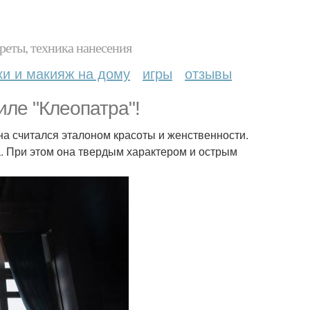
реты, техника нанесения
ки и макияж на дому
игры
отзывы
иле "Клеопатра"!
на считался эталоном красоты и женственности.
а. При этом она твердым характером и острым