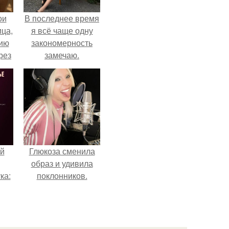
ои
В последнее время
ца,
я всё чаще одну
нию
закономерность
рез
замечаю.
й
Глюкоза сменила
образ и удивила
ка:
поклонников.
 не
ной