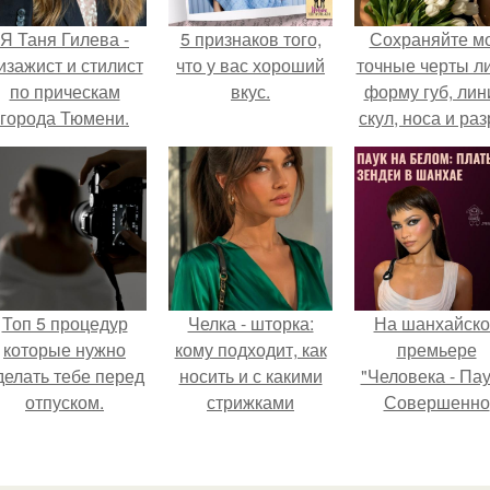
Я Таня Гилева -
5 признаков того,
Сохраняйте м
изажист и стилист
что у вас хороший
точные черты ли
по прическам
вкус.
форму губ, ли
города Тюмени.
скул, носа и раз
глаз.
Топ 5 процедур
Челка - шторка:
На шанхайско
которые нужно
кому подходит, как
премьере
делать тебе перед
носить и с какими
"Человека - Пау
отпуском.
стрижками
Совершенно
сочетать.
Новый День"
зендея выбрала
просто очеред