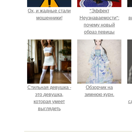
Ох, и жадные стали
"Эффект
мошенники!
Неузнаваемости":
в
почему новый
образ певицы
вызвал споры о
гранях
возможного?
Стильная девушка -
Обзорчик на
это девушка,
зимнюю курн.
которая умеет
с
выглядеть
привлекательно и
элегантно в любои
ситуации.