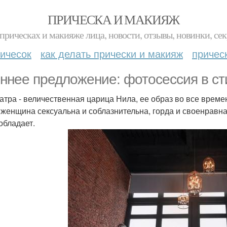
ПРИЧЕСКА И МАКИЯЖ
прическах и макияже лица, новости, отзывы, новинки, сек
ичесок
как делать прически и макияж
причес
ннее предложение: фотосессия в ст
атра - величественная царица Нила, ее образ во все време
 женщина сексуальна и соблазнительна, горда и своенравн
обладает.