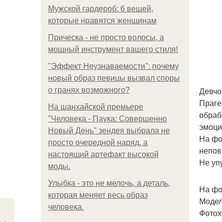
Мужской гардероб: 6 вещей,
которые нравятся женщинам
Прическа - не просто волосы, а
мощный инструмент вашего стиля!
"Эффект Неузнаваемости": почему
новый образ певицы вызвал споры
Девчо
о гранях возможного?
Праге
На шанхайской премьере
обраб
"Человека - Паука: Совершенно
эмоци
Новый День" зендея выбрала не
На фо
просто очередной наряд, а
непов
настоящий артефакт высокой
Не уп
моды.
Улыбка - это не мелочь, а деталь,
На фо
которая меняет весь образ
Модел
человека.
Фотох