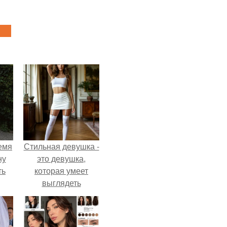
емя
Стильная девушка -
ну
это девушка,
ть
которая умеет
выглядеть
привлекательно и
элегантно в любои
ситуации.