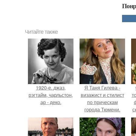
Понр
Читайте также
1920-е. джаз,
Я Таня Гилева -
рэгтайм, чарльстон,
визажист и стилист
т
ар - деко.
по прическам
города Тюмени.
с