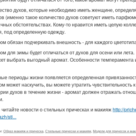
ество духов, которые необходимо иметь женщине, определя
ов (именно такое количество духов советуют иметь парфюме
чных обстоятельствах. Кому-то нравится иметь целую колле
я, под определенную одежду.
м обязан подчеркивать внешность - для каждого цветотипа
м для зимы будет отличаться от духов для осени или лета.
ет выбрать выгодный аромат. Особенности темперамента и
ные периоды жизни появляется определенная привязанность
м может наскучить, вы можете утратить чувствительность к
ории духов в течение жизни - аромат должен отражать отнош
и.
 читайте новости о стильных прическах и макияж
http://pric
zh/sti...
и:
Образ макияж и прическа
,
Стильные прически и макияж
,
Модели для причесок и ма