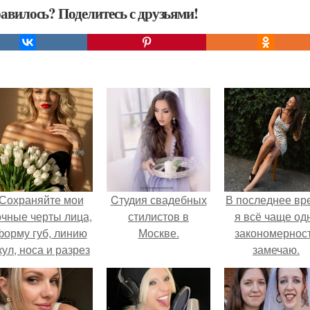
авилось? Поделитесь с друзьями!
Сохраняйте мои
Cтудия свадебных
В последнее вр
очные черты лица,
стилистов в
я всё чаще од
форму губ, линию
Москве.
закономернос
кул, носа и разрез
замечаю.
глаз.