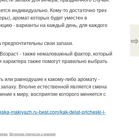
ется индивидуально. Кому-то достаточно трех
ры), аромат которых будет уместен в
кцию - варианты на каждый день, для каждого
⇨
 предпочтительны свои запахи.
 Возраст - также немаловажный фактор, который
 характера также помогут правильно выбрать
 или равнодушие к какому-либо аромату -
 запаху. Вполне естественной является смена
ение к миру, восприятие которого меняется с
heska-makiyazh.ru-best.com/kak-delat-pricheski-i-
кияжа
,
Вечерние прически и макияж