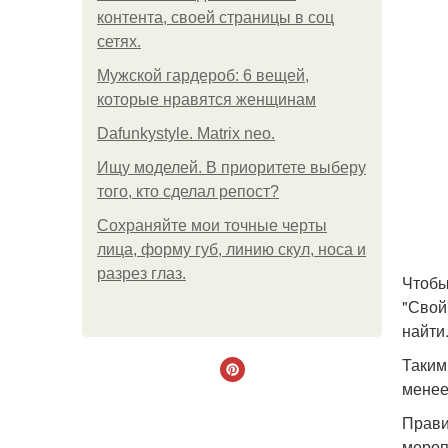
контента, своей страницы в соц
сетях.
Мужской гардероб: 6 вещей,
которые нравятся женщинам
Dafunkystyle. Matrix neo.
Ищу моделей. В приоритете выберу
того, кто сделал репост?
Сохраняйте мои точные черты
лица, форму губ, линию скул, носа и
разрез глаз.
Чтобы
"Свой
найти
Таким
менее
Прави
мероп