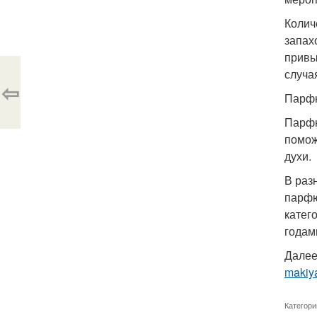
Колич
запах
привы
случа
⇦
Парфю
Парфю
помож
духи.
В раз
парфю
катег
годам
Далее
makiya
Категори