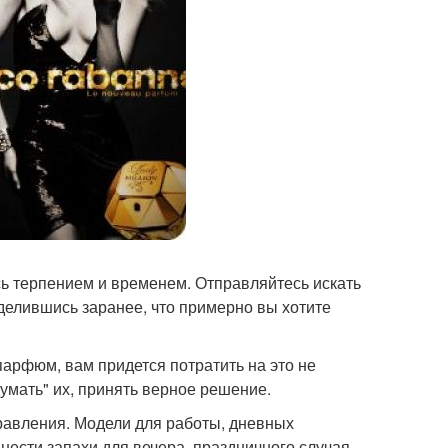
сь терпением и временем. Отправляйтесь искать
делившись заранее, что примерно вы хотите
 парфюм, вам придется потратить на это не
думать" их, принять верное решение.
равления. Модели для работы, дневных
днести запахи для вечера, праздничного случая.