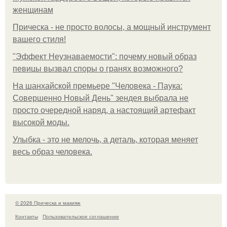
женщинам
Прическа - не просто волосы, а мощный инструмент
вашего стиля!
"Эффект Неузнаваемости": почему новый образ
певицы вызвал споры о гранях возможного?
На шанхайской премьере "Человека - Паука:
Совершенно Новый День" зендея выбрала не
просто очередной наряд, а настоящий артефакт
высокой моды.
Улыбка - это не мелочь, а деталь, которая меняет
весь образ человека.
© 2026 Прическа и макияж
Контакты
Пользовательское соглашение