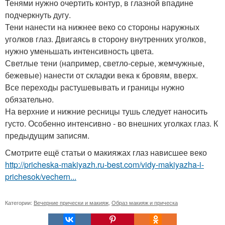
Тенями нужно очертить контур, в глазной впадине
подчеркнуть дугу.
Тени нанести на нижнее веко со стороны наружных
уголков глаз. Двигаясь в сторону внутренних уголков,
нужно уменьшать интенсивность цвета.
Светлые тени (например, светло-серые, жемчужные,
бежевые) нанести от складки века к бровям, вверх.
Все переходы растушевывать и границы нужно
обязательно.
На верхние и нижние ресницы тушь следует наносить
густо. Особенно интенсивно - во внешних уголках глаз. К
предыдущим записям.
Смотрите ещё статьи о макияжах глаз нависшее веко
http://pricheska-makiyazh.ru-best.com/vidy-makiyazha-i-
prichesok/vechern...
Категории:
Вечерние прически и макияж
,
Образ макияж и прическа