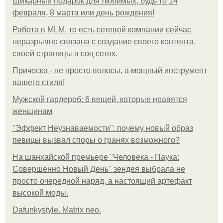
Шикарный подарок для любимых, будь то 14
февраля, 8 марта или день рождения!
Работа в MLM, то есть сетевой компании сейчас
неразрывно связана с создание своего контента,
своей страницы в соц сетях.
Прическа - не просто волосы, а мощный инструмент
вашего стиля!
Мужской гардероб: 6 вещей, которые нравятся
женщинам
"Эффект Неузнаваемости": почему новый образ
певицы вызвал споры о гранях возможного?
На шанхайской премьере "Человека - Паука:
Совершенно Новый День" зендея выбрала не
просто очередной наряд, а настоящий артефакт
высокой моды.
Dafunkystyle. Matrix neo.