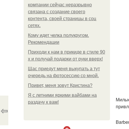
компании сейчас неразрывно
связана с создание своего
контента, своей страницы в соц
сетях.
Кому идет челка полукругом.
Рекомендации
Приходи к нам в прикиде в стиле 90
х и получай подарки от руки вверх!
Щас приедут меня выкупать а тут
очередь на фотосессию со мной.
Привет, меня зовут Кристина?
Я с летними яркими вайбами на
Милые
раздачу к вам!
привл
⇦
Barbe