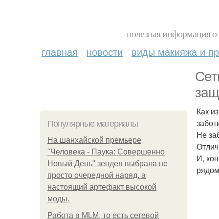
полезная информация о 
главная
новости
виды макияжа и пр
Сет
защ
Как и
забот
Популярные материалы
Не за
На шанхайской премьере
Отлич
"Человека - Паука: Совершенно
И, ко
Новый День" зендея выбрала не
рядом
просто очередной наряд, а
настоящий артефакт высокой
моды.
Работа в MLM, то есть сетевой