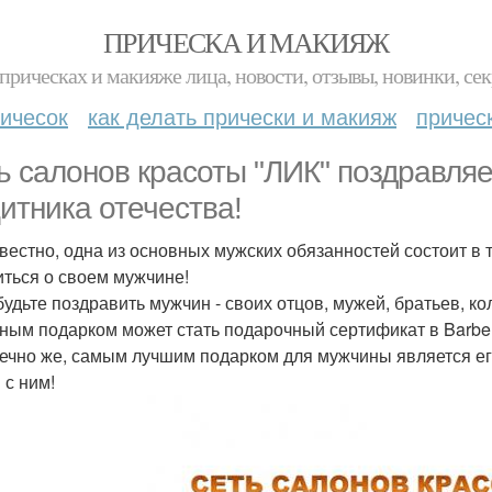
ПРИЧЕСКА И МАКИЯЖ
прическах и макияже лица, новости, отзывы, новинки, сек
ичесок
как делать прически и макияж
причес
ь салонов красоты "ЛИК" поздравляе
итника отечества!
звестно, одна из основных мужских обязанностей состоит в
иться о своем мужчине!
будьте поздравить мужчин - своих отцов, мужей, братьев, к
ным подарком может стать подарочный сертификат в Barber
нечно же, самым лучшим подарком для мужчины является е
 с ним!