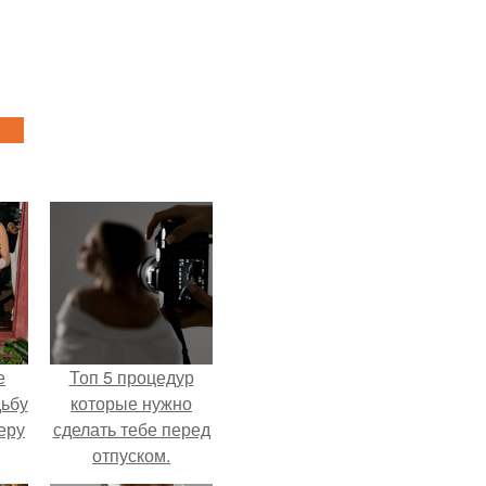
е
Топ 5 процедур
дьбу
которые нужно
еру
сделать тебе перед
отпуском.