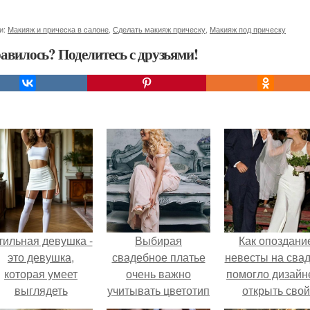
и:
Макияж и прическа в салоне
,
Сделать макияж прическу
,
Макияж под прическу
авилось? Поделитесь с друзьями!
тильная девушка -
Выбирая
Как опоздани
это девушка,
свадебное платье
невесты на сва
которая умеет
очень важно
помогло дизайн
выглядеть
учитывать цветотип
открыть свой
привлекательно и
и особенности
бренд.