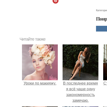
Категори
Понр
Читайте также
Уроки по макияжу.
В последнее время
С
я всё чаще одну
закономерность
замечаю.