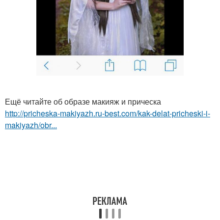
Ещё читайте об образе макияж и прическа
http://pricheska-makiyazh.ru-best.com/kak-delat-pricheski-i-
makiyazh/obr...