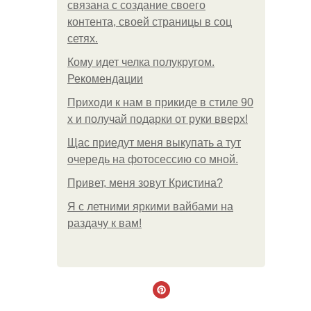
связана с создание своего
контента, своей страницы в соц
сетях.
Кому идет челка полукругом.
Рекомендации
Приходи к нам в прикиде в стиле 90
х и получай подарки от руки вверх!
Щас приедут меня выкупать а тут
очередь на фотосессию со мной.
Привет, меня зовут Кристина?
Я с летними яркими вайбами на
раздачу к вам!