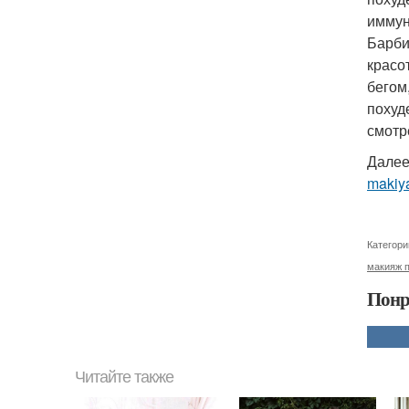
иммун
Барби
красо
бегом
похуд
смотр
Далее
makiya
Категори
макияж 
Понр
Читайте также