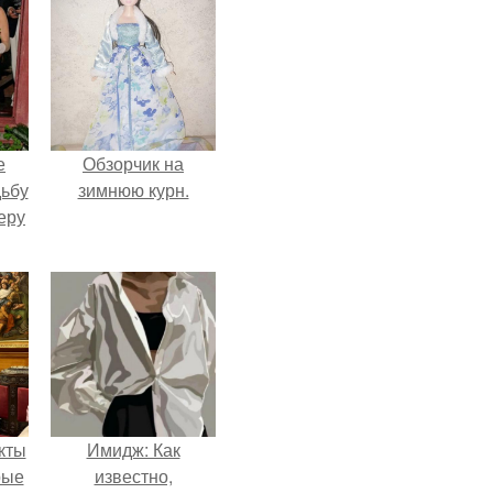
е
Обзорчик на
дьбу
зимнюю курн.
еру
кты
Имидж: Как
рые
известно,