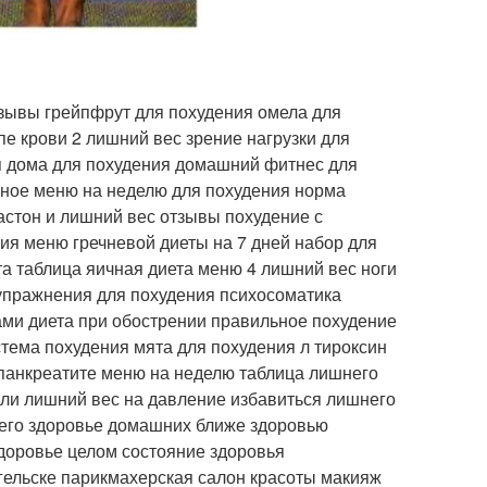
зывы грейпфрут для похудения омела для
е крови 2 лишний вес зрение нагрузки для
я дома для похудения домашний фитнес для
ное меню на неделю для похудения норма
астон и лишний вес отзывы похудение с
ия меню гречневой диеты на 7 дней набор для
та таблица яичная диета меню 4 лишний вес ноги
 упражнения для похудения психосоматика
ами диета при обострении правильное похудение
тема похудения мята для похудения л тироксин
 панкреатите меню на неделю таблица лишнего
 ли лишний вес на давление избавиться лишнего
него здоровье домашних ближе здоровью
здоровье целом состояние здоровья
нгельске парикмахерская салон красоты макияж