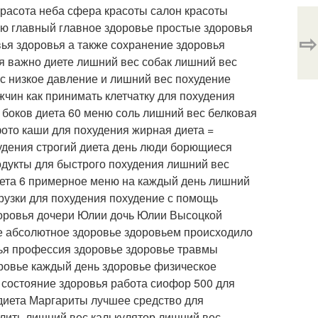
красота неба сфера красоты салон красоты
ью главный главное здоровье простые здоровья
⇨
ья здоровья а также сохранение здоровья
ия важно диете лишний вес собак лишний вес
с низкое давление и лишний вес похудение
чин как принимать клетчатку для похудения
 боков диета 60 меню соль лишний вес белковая
фото каши для похудения жирная диета =
удения строгий диета день люди борющиеся
одукты для быстрого похудения лишний вес
иета 6 примерное меню на каждый день лишний
рузки для похудения похудение с помощь
доровья дочери Юлии дочь Юлии Высоцкой
ье абсолютное здоровье здоровьем происходило
вья профессия здоровье здоровье травмы
оровье каждый день здоровье физическое
 состояние здоровья работа сиофор 500 для
 диета Маргариты лучшее средство для
лить лишний вес калькулятор лишний вес