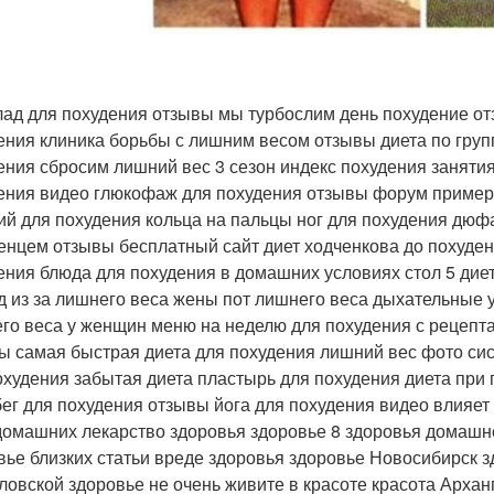
ад для похудения отзывы мы турбослим день похудение от
ения клиника борьбы с лишним весом отзывы диета по групп
ения сбросим лишний вес 3 сезон индекс похудения заняти
ения видео глюкофаж для похудения отзывы форум пример
ий для похудения кольца на пальцы ног для похудения дюф
енцем отзывы бесплатный сайт диет ходченкова до похуден
ения блюда для похудения в домашних условиях стол 5 дие
д из за лишнего веса жены пот лишнего веса дыхательные
го веса у женщин меню на неделю для похудения с рецепт
ы самая быстрая диета для похудения лишний вес фото сис
охудения забытая диета пластырь для похудения диета при
бег для похудения отзывы йога для похудения видео влияет
домашних лекарство здоровья здоровье 8 здоровья домаш
вье близких статьи вреде здоровья здоровье Новосибирск 
ловской здоровье не очень живите в красоте красота Арха