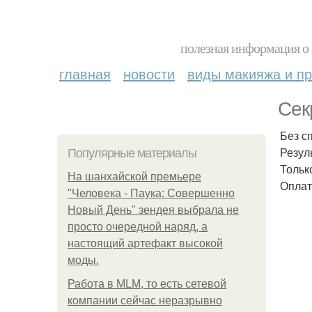
полезная информация о 
главная
новости
виды макияжа и пр
Сек
Без с
Резул
Популярные материалы
Тольк
На шанхайской премьере
Оплат
"Человека - Паука: Совершенно
Новый День" зендея выбрала не
просто очередной наряд, а
настоящий артефакт высокой
моды.
Работа в MLM, то есть сетевой
компании сейчас неразрывно