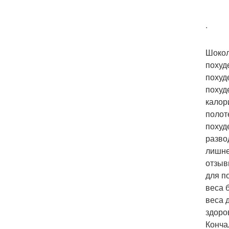
.
Шокол
похуд
похуд
похуд
калор
полот
похуд
разво
лишне
отзыв
для п
веса 
веса 
здоро
Конча