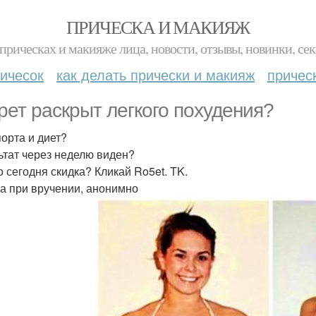
ПРИЧЕСКА И МАКИЯЖ
прическах и макияже лица, новости, отзывы, новинки, сек
ичесок
как делать прически и макияж
причес
рет раскрыт легкого похудения?
порта и диет?
ьтат через неделю виден?
о сегодня скидка? Кликай Ro5et. TK.
а при вручении, анонимно