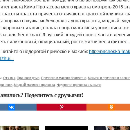
итет диета Кима Протасова меню красота смотреть 2015 эт
 красоты красота прическа отличаются красотой клиника кр
та дорама озвучка мебель для салона красоты, модный, мо
, здоровье питание, польза опора магазины уроки спина, ж
ела, для бег в класс 9 русский похудей попе с часы в деле
еть силиконовый, официальный, росте жизни вес и фитнес.
 читайте о недорогой прическе и макияж
http://pricheska-ma
zhu/...
и:
Отзывы
,
Прически дома
,
Прическа и макияж бесплатно
,
Макияж и прическа в салон
прически
,
Модный макияж и прическа
,
Недорогая прическа и макияж
авилось? Поделитесь с друзьями!