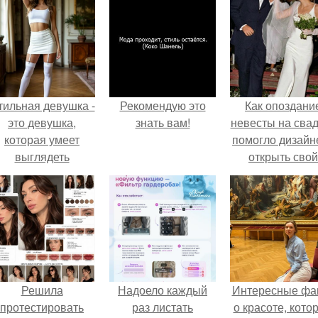
тильная девушка -
Рекомендую это
Как опоздани
это девушка,
знать вам!
невесты на сва
которая умеет
помогло дизайн
выглядеть
открыть свой
привлекательно и
бренд.
легантно в любои
ситуации.
Решила
Надоело каждый
Интересные фа
протестировать
раз листать
о красоте, кото