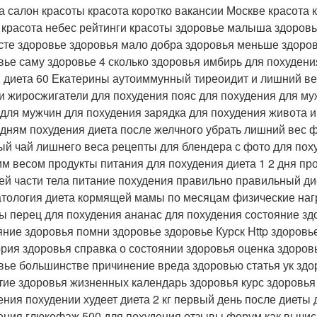
а салон красоты красота коротко вакансии Москве красота 
 красота небес рейтинги красоты здоровье малыша здоров
сте здоровье здоровья мало добра здоровья меньше здоров
вье саму здоровье 4 сколько здоровья имбирь для похуден
 диета 60 Екатерины аутоиммунный тиреоидит и лишний ве
и жиросжигатели для похудения пояс для похудения для муж
 для мужчин для похудения зарядка для похудения живота и
 дням похудения диета после желчного убрать лишний вес 
ый чай лишнего веса рецепты для блендера с фото для пох
м весом продукты питания для похудения диета 1 2 дня пр
ей части тела питание похудения правильно правильный д
атология диета кормящей мамы по месяцам физические наг
ы перец для похудения ананас для похудения состояние з
яние здоровья помни здоровье здоровье Курск Http здоров
ория здоровья справка о состоянии здоровья оценка здоро
вье большинстве причинение вреда здоровью статья ук зд
тие здоровья жизненных календарь здоровья курс здоровья
ения похудении худеет диета 2 кг первый день после диеты
ения глюкофаж 500 для похудения отзывы форум как вычис