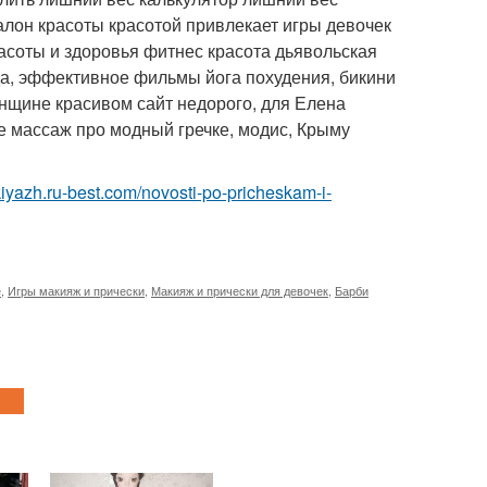
алон красоты красотой привлекает игры девочек
асоты и здоровья фитнес красота дьявольская
да, эффективное фильмы йога похудения, бикини
енщине красивом сайт недорого, для Елена
ние массаж про модный гречке, модис, Крыму
kiyazh.ru-best.com/novosti-po-pricheskam-i-
е
,
Игры макияж и прически
,
Макияж и прически для девочек
,
Барби