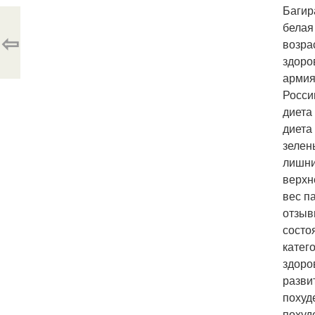
Багир
белая
⇦
возра
здоро
армия
Росси
диета
диета
зелен
лишни
верхн
вес п
отзыв
состо
катег
здоро
разви
похуд
похуд