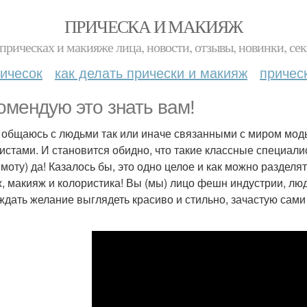
ПРИЧЕСКА И МАКИЯЖ
прическах и макияже лица, новости, отзывы, новинки, сек
ичесок
как делать прически и макияж
причес
омендую это знать вам!
 общаюсь с людьми так или иначе связанными с миром моды
истами. И становится обидно, что такие классные специали
моту) да! Казалось бы, это одно целое и как можно разделят
, макияж и колористика! Вы (мы) лицо фешн индустрии, лю
ждать желание выглядеть красиво и стильно, зачастую сами