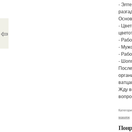
- Элт
разга
Основ
- Цве
⇦
цвето
- Раб
- Муж
- Раб
- Шоп
После
орган
ватцап
Жду в
вопро
Категори
макияж
Понр