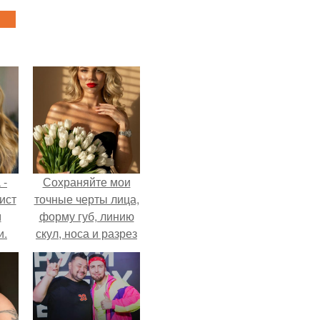
 -
Сохраняйте мои
ист
точные черты лица,
м
форму губ, линию
и.
скул, носа и разрез
глаз.