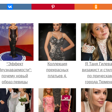
"Эффект
Коллекция
Я Таня Гилева
еузнаваемости":
прекрасных
визажист и стил
почему новый
платьев 4.
по прическа
образ певицы
города Тюмен
вызвал споры о
гранях
возможного?