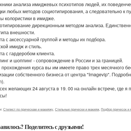
ехники анализа имиджевых психотипов людей, их поведенче
дки любых методов социотипирования, а следовательно к пу
ы колористики в имидже.
тотипирование дирекционным методом анализа. Единстве
типа внешности.
ота с аксессуарной группой и методы их подбора.
ской имидж и стиль.
ота с гардеробом клиента.
пинг и шоппинг - сопровождение в России и за границей.
 прохождения курса вы им имеете право трех месячного бе
изации собственного бизнеса от центра "Imagevip". Подробн
).
сех желающих 24 августа в 19. 00 на онлайн встрече, где я 
сы!
и:
Стилист по прическам и макияжу
,
Стильные прически и макияж
,
Подбор причесок и 
авилось? Поделитесь с друзьями!