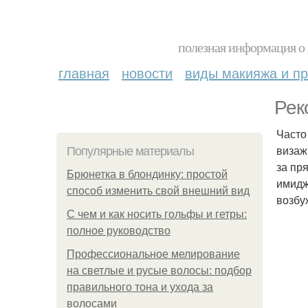
полезная информация о 
главная
новости
виды макияжа и пр
Рек
Часто
визаж
Популярные материалы
за пря
Брюнетка в блондинку: простой
имидж
способ изменить свой внешний вид
возбу
С чем и как носить гольфы и гетры:
полное руководство
Профессиональное мелирование
на светлые и русые волосы: подбор
правильного тона и ухода за
волосами