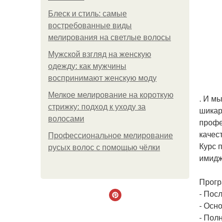
Блеск и стиль: самые
востребованные виды
мелирования на светлые волосы
Мужской взгляд на женскую
одежду: как мужчины
воспринимают женскую моду
Мелкое мелирование на короткую
. И м
стрижку: подход к уходу за
шикар
волосами
профе
качес
Профессиональное мелирование
Курс 
русых волос с помощью чёлки
имидж
Прогр
- Пос
- Осн
- Пол