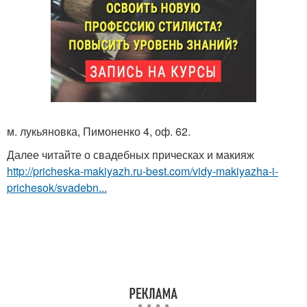
м. лукьяновка, Пимоненко 4, оф. 62.
Далее читайте о свадебных прическах и макияж
http://pricheska-makiyazh.ru-best.com/vidy-makiyazha-i-
prichesok/svadebn...