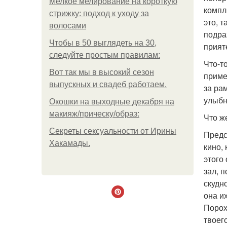
Мелкое мелирование на короткую
компл
стрижку: подход к уходу за
это, 
волосами
подра
Чтобы в 50 выглядеть на 30,
прият
следуйте простым правилам:
Что-т
Вот так мы в высокий сезон
приме
выпускных и свадеб работаем.
за ра
улыбн
Окошки на выходные декабря на
макияж/прическу/образ:
Что ж
Секреты сексуальности от Ирины
Предс
Хакамады.
кино,
этого
зал, 
скудн
она и
Порох
твоег