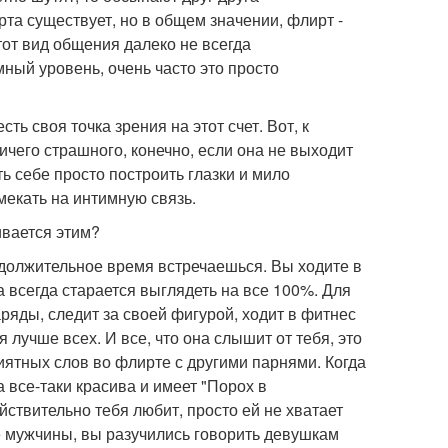
та существует, но в общем значении, флирт -
тот вид общения далеко не всегда
мный уровень, очень часто это просто
ть своя точка зрения на этот счет. Вот, к
ичего страшного, конечно, если она не выходит
ь себе просто построить глазки и мило
мекать на интимную связь.
ивается этим?
должительное время встречаешься. Вы ходите в
ка всегда старается выглядеть на все 100%. Для
ряды, следит за своей фигурой, ходит в фитнес
 лучше всех. И все, что она слышит от тебя, это
иятных слов во флирте с другими парнями. Когда
а все-таки красива и имеет "Порох в
йствительно тебя любит, просто ей не хватает
е мужчины, вы разучились говорить девушкам