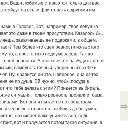
нам. Ваши любимые стараются только для вас.
с пойдут на все, и флиртовать с другими им
нами в Голове". Вот, например, твоя девушка
лает это даже в твоем присутствии. Казалось бы,
еляешь, заваливаешь ее подарками, в общем,
тает? Тем более что сцен ревности из-за этого
ому-то, а просто тихо недоумеваешь. Так вот
 твоей ревности. А она хочет ее разбудить, вот и
альный, самодостаточный, уверенный в себе и
т. Ну, нравится ей это. Наверное, она из тех
я не по душе. Ей нужно, чтобы посуда в
 вот что тебе делать с этим? Придется выбирать,
ая же ситуация, только ревность проявляет сама
евицами. Вот она и пытается по средствам
⇨
имый человек, которого ты любишь до безумия,
приятно, но бывает даже унизительно, ведь
стоит, вот и получается потом такая ситуация, в