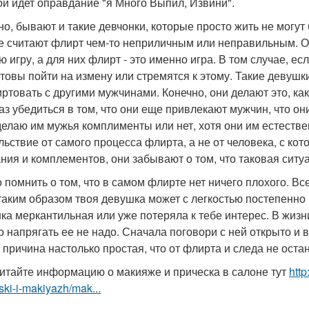
ой идет оправдание "я Много Выпил, Извини".
но, бывают и такие девчонки, которые просто жить не могут 
е считают флирт чем-то неприличным или неправильным. Он
ю игру, а для них флирт - это именно игра. В том случае, ес
отовы пойти на измену или стремятся к этому. Такие девуш
ртовать с другими мужчинами. Конечно, они делают это, как
аз убедиться в том, что они еще привлекают мужчин, что о
 делаю им мужья комплименты или нет, хотя они им естеств
льствие от самого процесса флирта, а не от человека, с к
ния и комплементов, они забывают о том, что таковая ситу
 помнить о том, что в самом флирте нет ничего плохого. Все 
таким образом твоя девушка может с легкостью постепенно 
ка меркантильная или уже потеряла к тебе интерес. В жизни
о напрягать ее не надо. Сначала поговори с ней открыто и 
 причина настолько простая, что от флирта и следа не остан
итайте информацию о макияже и прическа в салоне тут
http
ski-i-makiyazh/mak...