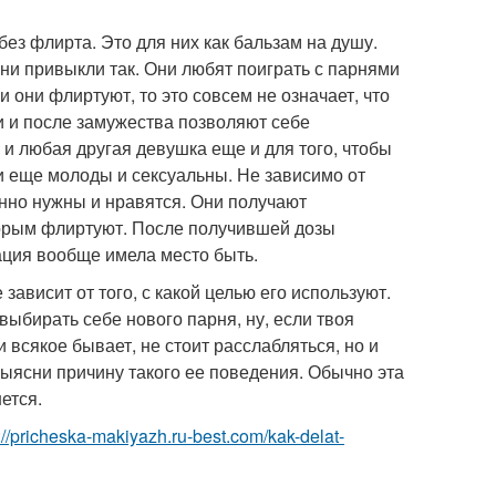
без флирта. Это для них как бальзам на душу.
и привыкли так. Они любят поиграть с парнями
ли они флиртуют, то это совсем не означает, что
ки и после замужества позволяют себе
 и любая другая девушка еще и для того, чтобы
ни еще молоды и сексуальны. Не зависимо от
енно нужны и нравятся. Они получают
оторым флиртуют. После получившей дозы
ация вообще имела место быть.
зависит от того, с какой целью его используют.
выбирать себе нового парня, ну, если твоя
 всякое бывает, не стоит расслабляться, но и
выясни причину такого ее поведения. Обычно эта
ется.
://pricheska-makiyazh.ru-best.com/kak-delat-