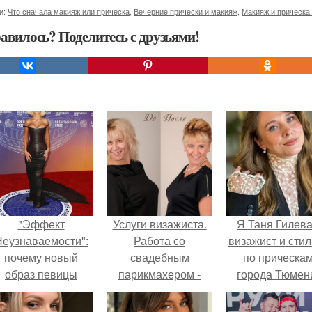
и:
Что сначала макияж или прическа
,
Вечерние прически и макияж
,
Макияж и прическа
авилось? Поделитесь с друзьями!
"Эффект
Услуги визажиста.
Я Таня Гилева
еузнаваемости":
Работа со
визажист и стил
почему новый
свадебным
по прическа
образ певицы
парикмахером -
города Тюмен
вызвал споры о
стилистом.
гранях