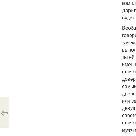
компл
Дарит
будет
Вообщ
говор
зачем
выпол
ты ей
именно
флирт
довер
самый
дребез
или з
девуш
⇦
своег
флирт
мужчи