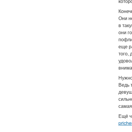
котор
Конеч
Они н
в таку
они г
пофли
еще р
того,
удово
внима
Нужно
Ведь 
девуш
сильн
самая
Ещё ч
priche