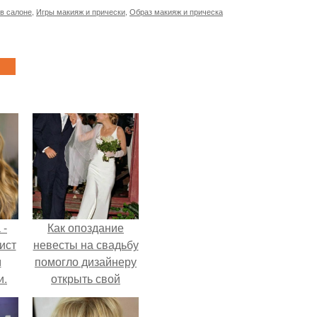
 в салоне
,
Игры макияж и прически
,
Образ макияж и прическа
 -
Как опоздание
ист
невесты на свадьбу
м
помогло дизайнеру
и.
открыть свой
бренд.