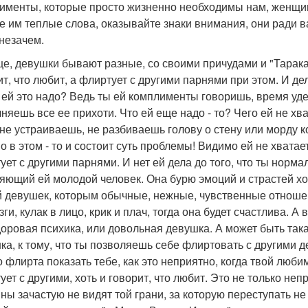
именты, которые просто жизненно необходимы нам, женщи
е им теплые слова, оказывайте знаки внимания, они ради ва
 незачем.
е, девушки бывают разные, со своими причудами и "Тарака
ит, что любит, а флиртует с другими парнями при этом. И де
 ей это надо? Ведь ты ей комплименты говоришь, время уд
няешь все ее прихоти. Что ей еще надо - то? Чего ей не хва
 не устраиваешь, не разбиваешь голову о стену или морду к
 в этом - то и состоит суть проблемы! Видимо ей не хватает
ует с другими парнями. И нет ей дела до того, что ты норм
яющий ей молодой человек. Она бурю эмоций и страстей хоче
 девушек, которым обычные, нежные, чувственные отношени
ги, кулак в лицо, крик и плач, тогда она будет счастлива. А
доровая психика, или довольная девушка. А может быть так
ка, к тому, что ты позволяешь себе флиртовать с другими д
о флирта показать тебе, как это неприятно, когда твой люб
ует с другими, хоть и говорит, что любит. Это не только не
ны зачастую не видят той грани, за которую переступать не 