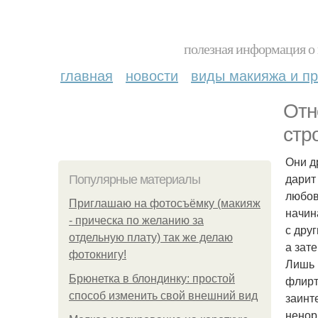
полезная информация о 
главная
новости
виды макияжа и пр
Отн
стр
Они д
дарит
Популярные материалы
любов
Приглашаю на фотосъёмку (макияж
начин
- прическа по желанию за
с дру
отдельную плату) так же делаю
а зат
фотокнигу!
Лишь 
Брюнетка в блондинку: простой
флирт
способ изменить свой внешний вид
заинт
ненор