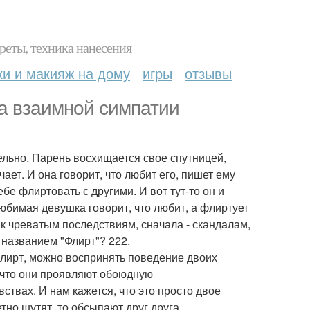
реты, техника нанесения
ки и макияж на дому
игры
отзывы
а взаимной симпатии
тельно. Парень восхищается свое спутницей,
чает. И она говорит, что любит его, пишет ему
бе флиртовать с другими. И вот тут-то он и
любимая девушка говорит, что любит, а флиртует
 к чреватым последствиям, сначала - скандалам,
 названием "Флирт"? 222.
 флирт, можно воспринять поведение двоих
 что они проявляют обоюдную
вствах. И нам кажется, что это просто двое
тно шутят, то обсыпают друг друга