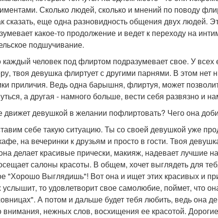
иментами. Сколько людей, сколько и мнений по поводу флир
так сказать, еще одна разновидность общения двух людей. Э
зумевает какое-то продолжение и ведет к переходу на инти
ельское подшучивание.
о каждый человек под флиртом подразумевает свое. У всех ес
ру, твоя девушка флиртует с другими парнями. В этом нет н
мки приличия. Ведь одна барышня, флиртуя, может позволит
уться, а другая - намного больше, вести себя развязно и на
е движет девушкой в желании пофлиртовать? Чего она доб
тавим себе такую ситуацию. Ты со своей девушкой уже про
 кафе, на вечеринки к друзьям и просто в гости. Твоя девуш
 она делает красивые прически, макияж, надевает лучшие на
посещает салоны красоты. В общем, хочет выглядеть для тебя
ое "Хорошо Выглядишь"! Вот она и ищет этих красивых и пр
х услышит, то удовлетворит свое самолюбие, поймет, что он
овницах". А потом и дальше будет тебя любить, ведь она де
о внимания, нежных слов, восхищения ее красотой. Дороги