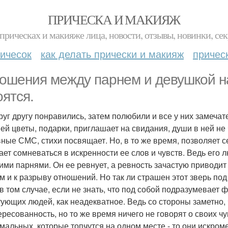
ПРИЧЕСКА И МАКИЯЖ
прическах и макияже лица, новости, отзывы, новинки, сек
ичесок
как делать прически и макияж
причес
ошения между парнем и девушкой н
оятся.
руг другу понравились, затем полюбили и все у них замеча
 ей цветы, подарки, приглашает на свидания, души в ней не 
ные СМС, стихи посвящает. Но, в то же время, позволяет се
ает сомневаться в искренности ее слов и чувств. Ведь его 
гими парнями. Он ее ревнует, а ревность зачастую приводит
ем и к разрыву отношений. Но так ли страшен этот зверь под
в том случае, если не знать, что под собой подразумевает
ующих людей, как неадекватное. Ведь со стороны заметно,
ересованность, но то же время ничего не говорят о своих чу
мальных, которые топчутся на одном месте - то они искроме