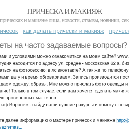
ПРИЧЕСКА И МАКИЯЖ
прическах и макияже лица, новости, отзывы, новинки, сек
ичесок
как делать прически и макияж
причес
еты на часто задаваемые вопросы?
ами и условиями можно ознакомиться на моем сайте? www. B
тудия находится по адресу ул. средне - московская 62 а, би
аться на фотосессию: в лс вконтакте? А так же по телефону?
вами дату и время обговариваем. Запись производится пос
даем одежду, образы. Мне можно прислать фото одежды и 
ние! Только в том случае, если вам хочется сделать макияж,
ую проверенных мастеров.
раф Воронеж - найду ваши лучшие ракурсы и помогу с поз
те далее информацию о мастере причесок и макияжа
http:/
yazh/mas...