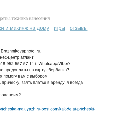
реты, техника нанесения
ки и макияж на дому
игры
отзывы
razhnikovaphoto. ru.
знес-центр атлант.
 8-952-557-57-11 (. Whatsapp/Viber?
ле предоплаты на карту сбербанка?
я помогу вам с выбором.
 причёску, взять платье в аренду, я всегда
ированеим?
/pricheska-makiyazh.ru-best.com/kak-delat-pricheski-