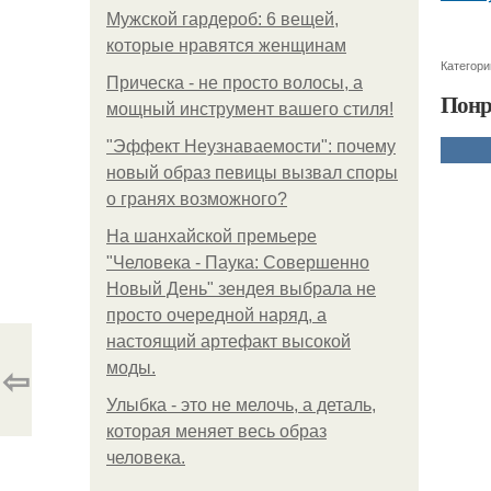
Мужской гардероб: 6 вещей,
которые нравятся женщинам
Категори
Прическа - не просто волосы, а
Понр
мощный инструмент вашего стиля!
"Эффект Неузнаваемости": почему
новый образ певицы вызвал споры
о гранях возможного?
На шанхайской премьере
"Человека - Паука: Совершенно
Новый День" зендея выбрала не
просто очередной наряд, а
настоящий артефакт высокой
⇦
моды.
Улыбка - это не мелочь, а деталь,
которая меняет весь образ
человека.