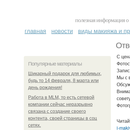
полезная информация о 
главная
новости
виды макияжа и пр
Отв
С цен
Фотос
Популярные материалы
Запис
Шикарный подарок для любимых,
Мы с 
будь то 14 февраля, 8 марта или
Обсуж
день рождения!
Внима
Работа в MLM, то есть сетевой
совет
компании сейчас неразрывно
Фотог
связана с создание своего
контента, своей страницы в соц
Читай
сетях.
i-maki