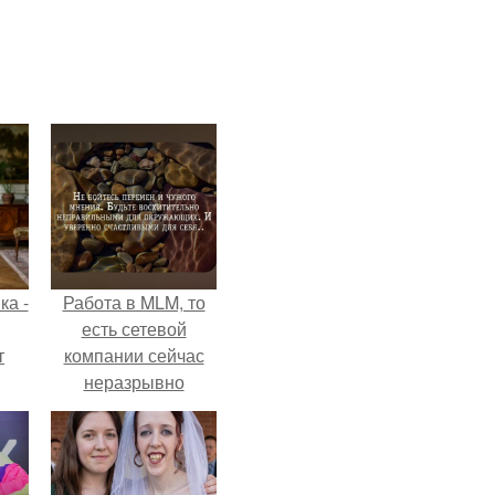
ка -
Работа в MLM, то
есть сетевой
т
компании сейчас
неразрывно
о и
связана с создание
бои
своего контента,
своей страницы в
соц сетях.