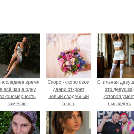
 последнее время
Скоро - скоро свои
Стильная девуш
я всё чаще одну
двери откроет
это девушка,
закономерность
новый свадебный
которая умее
замечаю.
сезон.
выглядеть
привлекательн
элегантно в лю
ситуации.