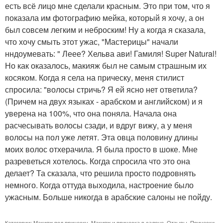
есть всё лицо мне сделали красным. Это при том, что я
показала им фотографию мейка, который я хочу, а он
был совсем легким и неброским! Ну а когда я сказала,
что хочу смыть этот ужас, "Мастерицы" начали
нндоумевать: " Леее? Хельва ави! Гамиля! Super Natural!
Но как оказалось, макияж был не самым страшным их
косяком. Когда я села на прическу, меня стилист
спросила: "волосы стричь? Я ей ясно нет ответила?
(Причем на двух языках - арабском и английском) и я
уверена на 100%, что она поняла. Начала она
расчесывать волосы сзади, и вдруг вижу, а у меня
волосы на пол уже летят. Эта овца половину длины
моих волос отхерачила. Я была просто в шоке. Мне
разреветься хотелось. Когда спросила что это она
делает? Та сказала, что решила просто подровнять
немного. Когда оттуда выходила, настроение было
ужасным. Больше никогда в арабские салоны не пойду.
Категории:
Макияж под прическу
,
Макияж и прическа в салоне
,
Отзывы
,
Прически