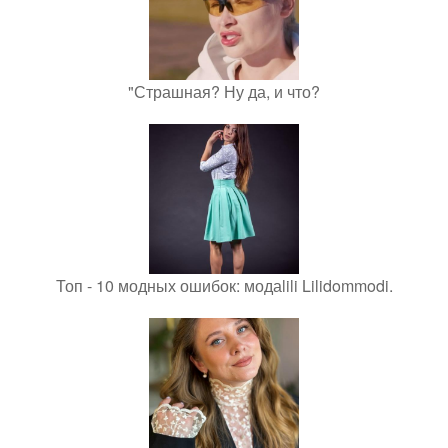
"Страшная? Ну да, и что?
Топ - 10 модных ошибок: модаlili Lilidommodi.