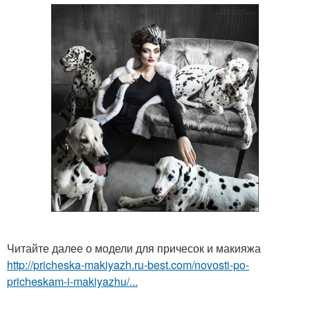
Читайте далее о модели для причесок и макияжа
http://pricheska-makiyazh.ru-best.com/novosti-po-
pricheskam-i-makiyazhu/...