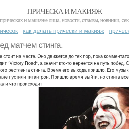
ПРИЧЕСКА И МАКИЯЖ
прическах и макияже лица, новости, отзывы, новинки, сек
ичесок
как делать прически и макияж
причес
ед матчем стинга.
е стоит на месте. Оно движется до тех пор, пока комментат
дит "Victory Road", а значит кто-то вернётся на путь побед
ого рестленга стинга. Время его выхода пришло. Его музык
ране пустили титантрон. Пришло время выйти, но стинга все
али что происходит