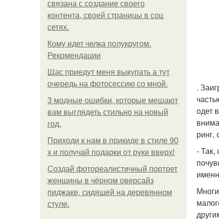
связана с создание своего
контента, своей страницы в соц
сетях.
Кому идет челка полукругом.
Рекомендации
Щас приедут меня выкупать а тут
очередь на фотосессию со мной.
. Заи
часть
3 модные ошибки, которые мешают
одет 
вам выглядеть стильно на новый
внима
год.
ринг, 
Приходи к нам в прикиде в стиле 90
- Так
х и получай подарки от руки вверх!
почувс
Создай фотореалистичный портрет
именн
женщины в чёрном оверсайз
Многи
пиджаке, сидящей на деревянном
малог
стуле.
други