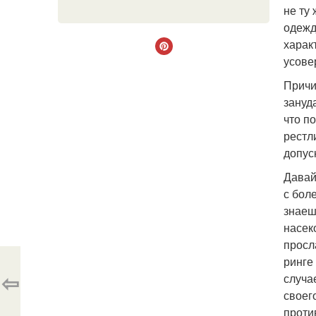
не ту
одежд
харак
усове
Причи
зануд
что п
рестли
допуск
Давай
с бол
знаеш
насек
просл
ринге
⇦
случа
своег
проти