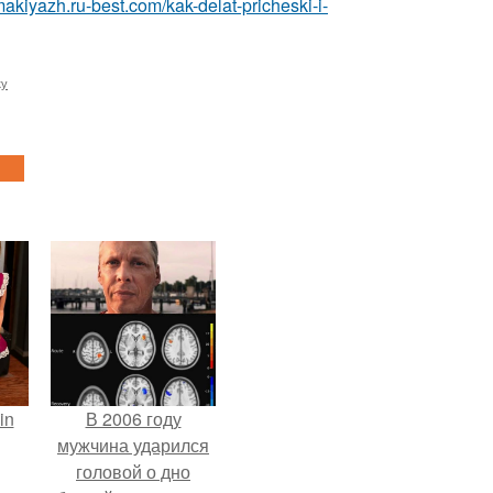
makiyazh.ru-best.com/kak-delat-pricheski-i-
ку
in
В 2006 году
мужчина ударился
головой о дно