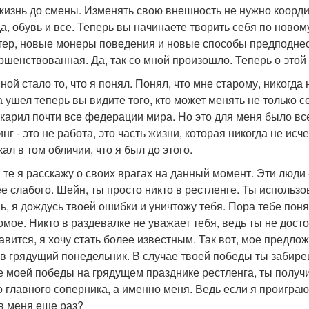
 жизнь до смены. Изменять свою внешность не нужно коорди
а, обувь и все. Теперь вы начинаете творить себя по новом
тер, новые монеры поведения и новые способы предподнест
ршенствованная. Да, так со мной произошло. Теперь о этой
ной стало то, что я понял. Понял, что мне старому, никогда
а ушел теперь вы видите того, кто может менять не только с
окарил почти все федерации мира. Но это для меня было вс
нг - это не работа, это часть жизни, которая никогда не ис
ал в том обличии, что я был до этого.
 те я расскажу о своих врагах на данный момент. Эти люди 
ее слабого. Шейн, ты просто никто в рестленге. Ты использо
ь, я дождусь твоей ошибки и уничтожу тебя. Пора тебе понять
омое. Никто в раздевалке не уважает тебя, ведь ты не дост
авится, я хочу стать более известным. Так вот, мое предлож
 в грядущий понедельник. В случае твоей победы ты забиреш
е моей победы на грядущем празднике рестленга, ты получи
о главного соперника, а именно меня. Ведь если я проиграю
в меня еще раз?