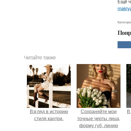
Ещё ч
makiya
Категори
Понр
Читайте также
Взгляд в историю
Сохраняйте мои
В
стиля кантри.
точные черты лица,
форму губ, линию