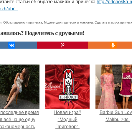
итайте статьи об образе макияж и прическа
http://pricheska-
zh/obr...
и:
Образ макияж и прическа
,
Модели для причесок и макияжа
,
Сделать макияж причес
авилось? Поделитесь с друзьями!
 последнее время
Новая игра?
Barbie Sun Lov
я всё чаще одну
"Модный
Malibu 70s.
закономерность
Приговор".