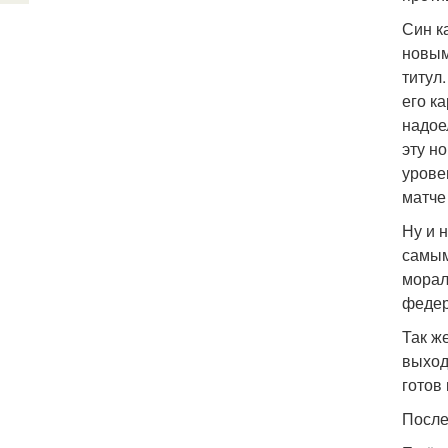
Син ка
новым
титул.
его к
надое
эту но
урове
матче
Ну и 
самым
морал
федер
Так ж
выходи
готов 
После