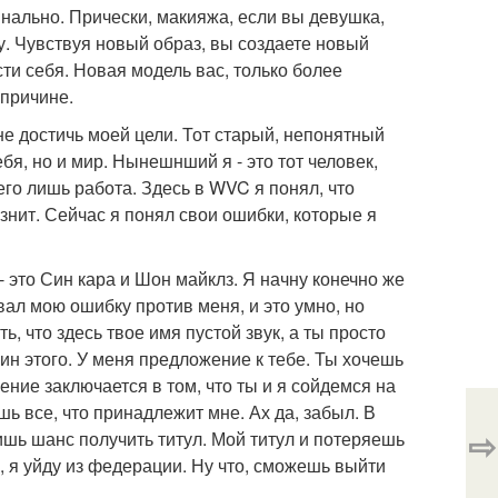
нально. Прически, макияжа, если вы девушка,
у. Чувствуя новый образ, вы создаете новый
и себя. Новая модель вас, только более
 причине.
 не достичь моей цели. Тот старый, непонятный
ебя, но и мир. Нынешнший я - это тот человек,
его лишь работа. Здесь в WVC я понял, что
чезнит. Сейчас я понял свои ошибки, которые я
- это Син кара и Шон майклз. Я начну конечно же
вал мою ошибку против меня, и это умно, но
, что здесь твое имя пустой звук, а ты просто
оин этого. У меня предложение к тебе. Ты хочешь
ение заключается в том, что ты и я сойдемся на
ь все, что принадлежит мне. Ах да, забыл. В
⇨
шь шанс получить титул. Мой титул и потеряешь
, я уйду из федерации. Ну что, сможешь выйти