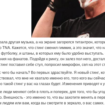
грала другая музыка, а на экране загорелся титантрон, кото
ю TNA. Кажется, что стинг сменил гиммик, а это значит, чт
в футболку, и штаны, в которых ему было удобно выступать
ния на фанатов. Подойдя к рингу, он залез пол него, достал 
стинг поставил себе стул, попросил микрофон, сел на этот с
, с чего бы начать? Во первых здраствуйте. Я новый стинг, 
твовал, что мне не хватало именно его, того кого вы сейчас
о такой стинг у вас на глазах будет. Изменения приводят к у
е люди меняют себя в плоть и поперек, для того, что бы уго
о. Внешность - это именно то, что вы захотите менять в п
м людям или вам, когда вы смотрите в зеркало, о вас самих.