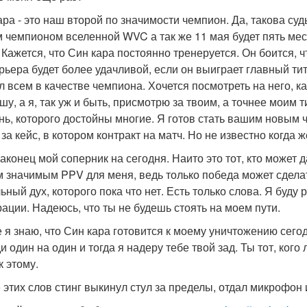
ра - это наш второй по значимости чемпион. Да, такова судь
 чемпионом вселенной WVC а так же 11 мая будет пять мес
 Кажется, что Син кара постоянно тренеруется. Он боится, ч
арьера будет более удачливой, если он выиграет главный тит
л всем в качестве чемпиона. Хочется посмотреть на него, ка
шу, а я, так уж и быть, присмотрю за твоим, а точнее моим 
нь, которого достойны многие. Я готов стать вашим новым 
 за кейс, в котором контракт на матч. Но не известно когда 
наконец мой соперник на сегодня. Наито это тот, кто может 
 значимым PPV для меня, ведь только победа может сделат
ьный дух, которого пока что нет. Есть только слова. Я буду
ации. Надеюсь, что ты не будешь стоять на моем пути.
е я знаю, что Син кара готовится к моему уничтожению сего
 один на один и тогда я надеру тебе твой зад. Ты тот, кого л
к этому.
 этих слов стинг выкинул стул за пределы, отдал микрофон 