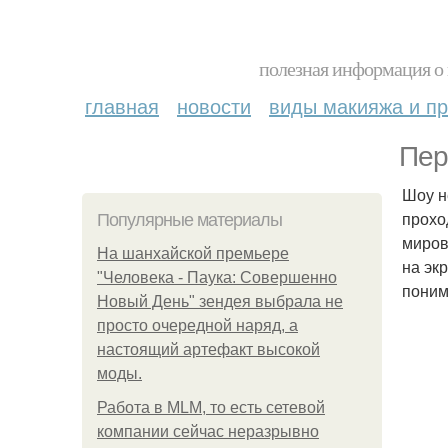
полезная информация о 
главная
новости
виды макияжа и пр
Пер
Шоу н
прохо
Популярные материалы
миров
На шанхайской премьере
на эк
"Человека - Паука: Совершенно
поним
Новый День" зендея выбрала не
просто очередной наряд, а
настоящий артефакт высокой
моды.
Работа в MLM, то есть сетевой
компании сейчас неразрывно